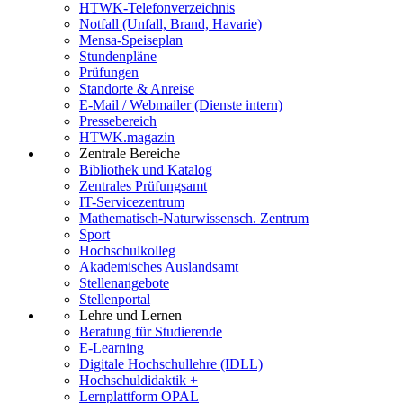
HTWK-Telefonverzeichnis
Notfall (Unfall, Brand, Havarie)
Mensa-Speiseplan
Stundenpläne
Prüfungen
Standorte & Anreise
E-Mail / Webmailer (Dienste intern)
Pressebereich
HTWK.magazin
Zentrale Bereiche
Bibliothek und Katalog
Zentrales Prüfungsamt
IT-Servicezentrum
Mathematisch-Naturwissensch. Zentrum
Sport
Hochschulkolleg
Akademisches Auslandsamt
Stellenangebote
Stellenportal
Lehre und Lernen
Beratung für Studierende
E-Learning
Digitale Hochschullehre (IDLL)
Hochschuldidaktik +
Lernplattform OPAL