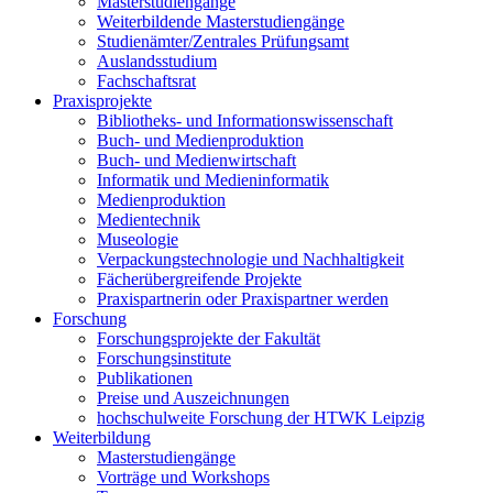
Masterstudiengänge
Weiterbildende Masterstudiengänge
Studienämter/Zentrales Prüfungsamt
Auslandsstudium
Fachschaftsrat
Praxisprojekte
Bibliotheks- und Informationswissenschaft
Buch- und Medienproduktion
Buch- und Medienwirtschaft
Informatik und Medieninformatik
Medienproduktion
Medientechnik
Museologie
Verpackungstechnologie und Nachhaltigkeit
Fächerübergreifende Projekte
Praxispartnerin oder Praxispartner werden
Forschung
Forschungsprojekte der Fakultät
Forschungsinstitute
Publikationen
Preise und Auszeichnungen
hochschulweite Forschung der HTWK Leipzig
Weiterbildung
Masterstudiengänge
Vorträge und Workshops