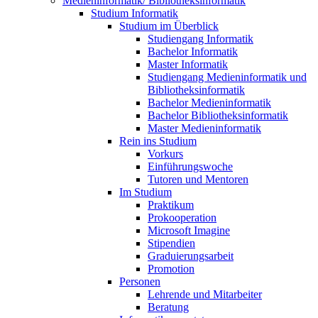
Medieninformatik/ Bibliotheksinformatik
Studium Informatik
Studium im Überblick
Studiengang Informatik
Bachelor Informatik
Master Informatik
Studiengang Medieninformatik und
Bibliotheksinformatik
Bachelor Medieninformatik
Bachelor Bibliotheksinformatik
Master Medieninformatik
Rein ins Studium
Vorkurs
Einführungswoche
Tutoren und Mentoren
Im Studium
Praktikum
Prokooperation
Microsoft Imagine
Stipendien
Graduierungsarbeit
Promotion
Personen
Lehrende und Mitarbeiter
Beratung