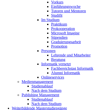
Vorkurs
Einführungswoche
Tutoren und Mentoren
Studifit
Im Studium
Praktikum
Prokooperation
Microsoft Imagine
Stipendien
Graduierungsarbeit
Promotion
Personen
Lehrende und Mitarbeiter
Beratung
Informatik vernetzt
Fachbereichstag Informatik
Alumni Informatik
Onlineservices
Medienmanagement
Studienablauf
Nach dem Studium
Publishing Management
Studienablauf
Nach dem Studium
Weiterbildende Masterstudiengänge