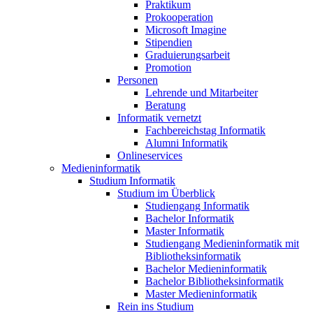
Praktikum
Prokooperation
Microsoft Imagine
Stipendien
Graduierungsarbeit
Promotion
Personen
Lehrende und Mitarbeiter
Beratung
Informatik vernetzt
Fachbereichstag Informatik
Alumni Informatik
Onlineservices
Medieninformatik
Studium Informatik
Studium im Überblick
Studiengang Informatik
Bachelor Informatik
Master Informatik
Studiengang Medieninformatik mit
Bibliotheksinformatik
Bachelor Medieninformatik
Bachelor Bibliotheksinformatik
Master Medieninformatik
Rein ins Studium