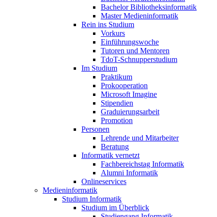
Bachelor Bibliotheksinformatik
Master Medieninformatik
Rein ins Studium
Vorkurs
Einführungswoche
Tutoren und Mentoren
TdoT-Schnupperstudium
Im Studium
Praktikum
Prokooperation
Microsoft Imagine
Stipendien
Graduierungsarbeit
Promotion
Personen
Lehrende und Mitarbeiter
Beratung
Informatik vernetzt
Fachbereichstag Informatik
Alumni Informatik
Onlineservices
Medieninformatik
Studium Informatik
Studium im Überblick
Studiengang Informatik