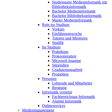
Studiengang Medieninformatik mit
Bibliotheksinformatik
Bachelor Medieninformatik
Bachelor Bibliotheksinformatik
Master Medieninformatik
Rein ins Studium
Vorkurs
Einführungswoche
Tutoren und Mentoren
Studifit
Im Studium
Praktikum
Prokooperation
Microsoft Imagine
Stipendien
Graduierungsarbeit
Promotion
Personen
Lehrende und Mitarbeiter
Beratung
Informatik vernetzt
Fachbereichstag Informatik
Alumni Informatik
Onlineservices
Medienmanagement