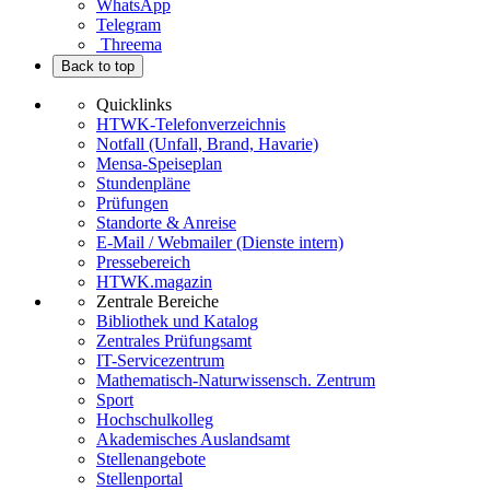
WhatsApp
Telegram
Threema
Back to top
Quicklinks
HTWK-Telefonverzeichnis
Notfall (Unfall, Brand, Havarie)
Mensa-Speiseplan
Stundenpläne
Prüfungen
Standorte & Anreise
E-Mail / Webmailer (Dienste intern)
Pressebereich
HTWK.magazin
Zentrale Bereiche
Bibliothek und Katalog
Zentrales Prüfungsamt
IT-Servicezentrum
Mathematisch-Naturwissensch. Zentrum
Sport
Hochschulkolleg
Akademisches Auslandsamt
Stellenangebote
Stellenportal