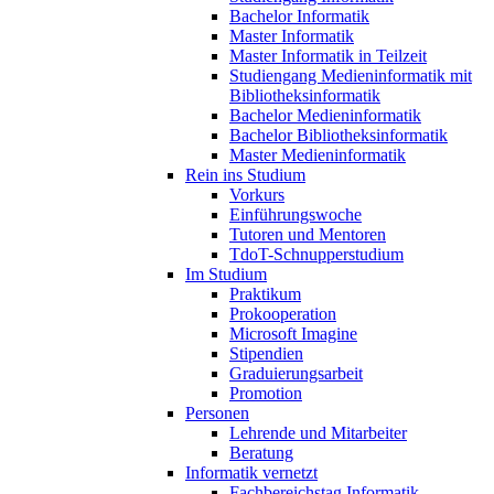
Bachelor Informatik
Master Informatik
Master Informatik in Teilzeit
Studiengang Medieninformatik mit
Bibliotheksinformatik
Bachelor Medieninformatik
Bachelor Bibliotheksinformatik
Master Medieninformatik
Rein ins Studium
Vorkurs
Einführungswoche
Tutoren und Mentoren
TdoT-Schnupperstudium
Im Studium
Praktikum
Prokooperation
Microsoft Imagine
Stipendien
Graduierungsarbeit
Promotion
Personen
Lehrende und Mitarbeiter
Beratung
Informatik vernetzt
Fachbereichstag Informatik