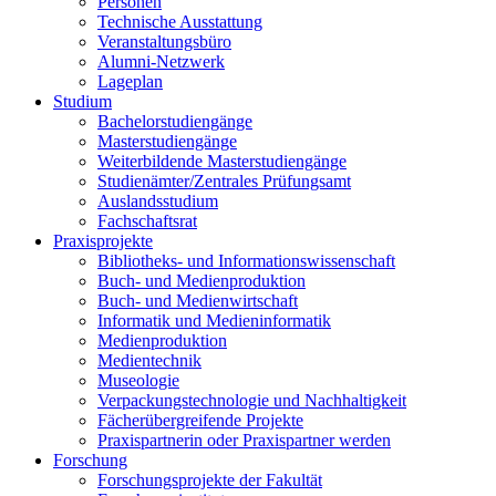
Personen
Technische Ausstattung
Veranstaltungsbüro
Alumni-Netzwerk
Lageplan
Studium
Bachelorstudiengänge
Masterstudiengänge
Weiterbildende Masterstudiengänge
Studienämter/Zentrales Prüfungsamt
Auslandsstudium
Fachschaftsrat
Praxisprojekte
Bibliotheks- und Informationswissenschaft
Buch- und Medienproduktion
Buch- und Medienwirtschaft
Informatik und Medieninformatik
Medienproduktion
Medientechnik
Museologie
Verpackungstechnologie und Nachhaltigkeit
Fächerübergreifende Projekte
Praxispartnerin oder Praxispartner werden
Forschung
Forschungsprojekte der Fakultät