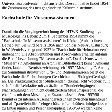
Universitätsabsolventen nicht ausreicht. Diese Initiative findet 1954
die Zustimmung des neu gegründeten Kulturministeriums.
Fachschule für Museumsassistenten
Damit tritt die Vorgängereinrichtung des HTWK-Studiengangs
Museologie ins Leben: Zum 1. September 1954 nimmt die
"Fachschule für Museumsassistenten" in Köthen (Anhalt) ihren
Betrieb auf. Sie wird bereits 1956 nach Schloss Neu-Augustusburg
in Weißenfels verlegt und 1957 in "Fachschule für Heimatmuseen"
umbenannt. Die Absolventinnen und Absolventen erhalten anfangs
die Berufsbezeichnung "Museumsassistent". Da das Kunstwort
"Musear" (in Anlehnung an Archivar, Bibliothekar) keinen Anklang
findet, lautet die Berufsbezeichnung seit 1957 "Museologe". Analog
zur Sammlungsstruktur von Orts- und Regionalmuseen bietet die
Fachschule die Fachrichtungen Geschichte und Biologie/Geologie
an. Die Praktikumszeit der Studierenden (dreimal acht Wochen) füllt
sich für die Lehrkräfte mit zusätzlichen "Sonderlehrgängen":
Nachschulungen von nicht qualifiziertem Museumspersonal, die
ebenfalls mit dem Museologen-Examen abschließen. 1957/58
kommt es zu internen Auseinandersetzungen zwischen linientreuen
und als "parteifeindlich" eingeschätzten Lehrkräften, infolgedessen
zu Entlassungen und Personalknappheit. 1958/59 werden keine