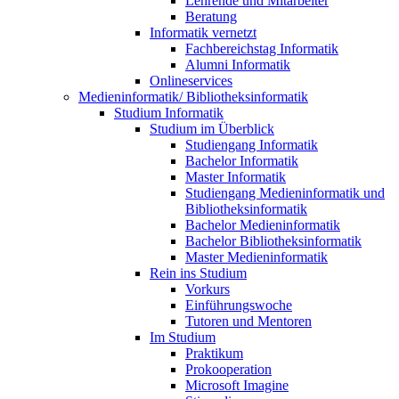
Lehrende und Mitarbeiter
Beratung
Informatik vernetzt
Fachbereichstag Informatik
Alumni Informatik
Onlineservices
Medieninformatik/ Bibliotheksinformatik
Studium Informatik
Studium im Überblick
Studiengang Informatik
Bachelor Informatik
Master Informatik
Studiengang Medieninformatik und
Bibliotheksinformatik
Bachelor Medieninformatik
Bachelor Bibliotheksinformatik
Master Medieninformatik
Rein ins Studium
Vorkurs
Einführungswoche
Tutoren und Mentoren
Im Studium
Praktikum
Prokooperation
Microsoft Imagine