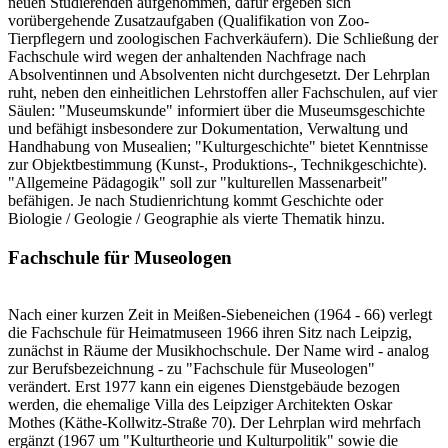
neuen Studierenden aufgenommen, dafür ergeben sich
vorübergehende Zusatzaufgaben (Qualifikation von Zoo-
Tierpflegern und zoologischen Fachverkäufern). Die Schließung der
Fachschule wird wegen der anhaltenden Nachfrage nach
Absolventinnen und Absolventen nicht durchgesetzt. Der Lehrplan
ruht, neben den einheitlichen Lehrstoffen aller Fachschulen, auf vier
Säulen: "Museumskunde" informiert über die Museumsgeschichte
und befähigt insbesondere zur Dokumentation, Verwaltung und
Handhabung von Musealien; "Kulturgeschichte" bietet Kenntnisse
zur Objektbestimmung (Kunst-, Produktions-, Technikgeschichte).
"Allgemeine Pädagogik" soll zur "kulturellen Massenarbeit"
befähigen. Je nach Studienrichtung kommt Geschichte oder
Biologie / Geologie / Geographie als vierte Thematik hinzu.
Fachschule für Museologen
Nach einer kurzen Zeit in Meißen-Siebeneichen (1964 - 66) verlegt
die Fachschule für Heimatmuseen 1966 ihren Sitz nach Leipzig,
zunächst in Räume der Musikhochschule. Der Name wird - analog
zur Berufsbezeichnung - zu "Fachschule für Museologen"
verändert. Erst 1977 kann ein eigenes Dienstgebäude bezogen
werden, die ehemalige Villa des Leipziger Architekten Oskar
Mothes (Käthe-Kollwitz-Straße 70). Der Lehrplan wird mehrfach
ergänzt (1967 um "Kulturtheorie und Kulturpolitik" sowie die