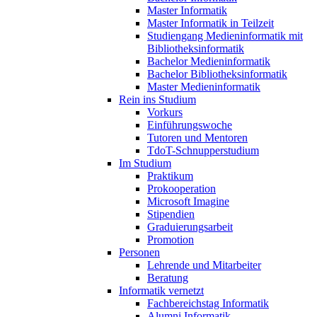
Master Informatik
Master Informatik in Teilzeit
Studiengang Medieninformatik mit
Bibliotheksinformatik
Bachelor Medieninformatik
Bachelor Bibliotheksinformatik
Master Medieninformatik
Rein ins Studium
Vorkurs
Einführungswoche
Tutoren und Mentoren
TdoT-Schnupperstudium
Im Studium
Praktikum
Prokooperation
Microsoft Imagine
Stipendien
Graduierungsarbeit
Promotion
Personen
Lehrende und Mitarbeiter
Beratung
Informatik vernetzt
Fachbereichstag Informatik
Alumni Informatik