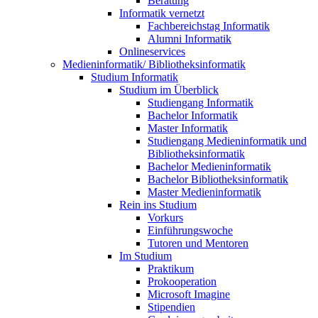
Beratung
Informatik vernetzt
Fachbereichstag Informatik
Alumni Informatik
Onlineservices
Medieninformatik/ Bibliotheksinformatik
Studium Informatik
Studium im Überblick
Studiengang Informatik
Bachelor Informatik
Master Informatik
Studiengang Medieninformatik und
Bibliotheksinformatik
Bachelor Medieninformatik
Bachelor Bibliotheksinformatik
Master Medieninformatik
Rein ins Studium
Vorkurs
Einführungswoche
Tutoren und Mentoren
Im Studium
Praktikum
Prokooperation
Microsoft Imagine
Stipendien