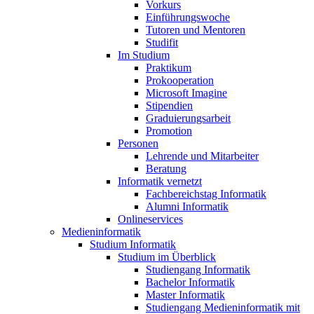
Vorkurs
Einführungswoche
Tutoren und Mentoren
Studifit
Im Studium
Praktikum
Prokooperation
Microsoft Imagine
Stipendien
Graduierungsarbeit
Promotion
Personen
Lehrende und Mitarbeiter
Beratung
Informatik vernetzt
Fachbereichstag Informatik
Alumni Informatik
Onlineservices
Medieninformatik
Studium Informatik
Studium im Überblick
Studiengang Informatik
Bachelor Informatik
Master Informatik
Studiengang Medieninformatik mit