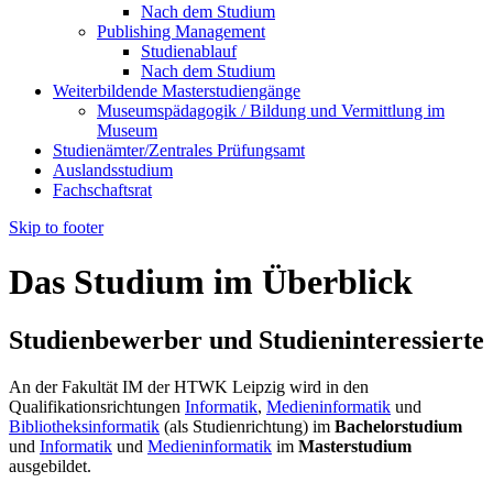
Nach dem Studium
Publishing Management
Studienablauf
Nach dem Studium
Weiterbildende Masterstudiengänge
Museumspädagogik / Bildung und Vermittlung im
Museum
Studienämter/Zentrales Prüfungsamt
Auslandsstudium
Fachschaftsrat
Skip to footer
Das Studium im Überblick
Studienbewerber und Studieninteressierte
An der Fakultät IM der HTWK Leipzig wird in den
Qualifikationsrichtungen
Informatik
,
Medieninformatik
und
Bibliotheksinformatik
(als Studienrichtung) im
Bachelorstudium
und
Informatik
und
Medieninformatik
im
Masterstudium
ausgebildet.