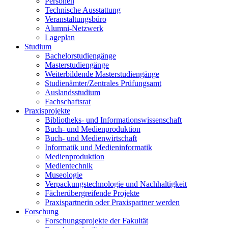
Personen
Technische Ausstattung
Veranstaltungsbüro
Alumni-Netzwerk
Lageplan
Studium
Bachelorstudiengänge
Masterstudiengänge
Weiterbildende Masterstudiengänge
Studienämter/Zentrales Prüfungsamt
Auslandsstudium
Fachschaftsrat
Praxisprojekte
Bibliotheks- und Informationswissenschaft
Buch- und Medienproduktion
Buch- und Medienwirtschaft
Informatik und Medieninformatik
Medienproduktion
Medientechnik
Museologie
Verpackungstechnologie und Nachhaltigkeit
Fächerübergreifende Projekte
Praxispartnerin oder Praxispartner werden
Forschung
Forschungsprojekte der Fakultät