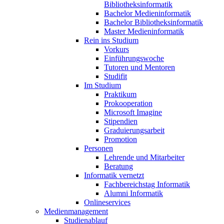
Bibliotheksinformatik
Bachelor Medieninformatik
Bachelor Bibliotheksinformatik
Master Medieninformatik
Rein ins Studium
Vorkurs
Einführungswoche
Tutoren und Mentoren
Studifit
Im Studium
Praktikum
Prokooperation
Microsoft Imagine
Stipendien
Graduierungsarbeit
Promotion
Personen
Lehrende und Mitarbeiter
Beratung
Informatik vernetzt
Fachbereichstag Informatik
Alumni Informatik
Onlineservices
Medienmanagement
Studienablauf