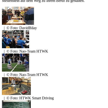
Meilenstein auf dem Weg zu Ihrem Beruf zu gestalten.
|
© Foto: DavidBilay
|
© Foto: Nao-Team HTWK
|
© Foto: Nao-Team HTWK
|
© Foto: HTWK Smart Driving