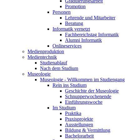
Graduierungsarbeit
Promotion
Personen
Lehrende und Mitarbeiter
Beratung
Informatik vernetzt
Fachbereichstag Informatik
Alumni Informatik
Onlineservices
Medienproduktion
Medientechnik
Studienablauf
Nach dem Studium
Museologie
Museologie - Willkommen im Studiengang
Rein ins Studium
Geschichte der Museologie
Schnupperwochenende
Einführungswoche
Im Studium
Praktika
Praxisprojekte
Ausstellungen
Bildung & Vermittlung
Bachelorarbeit