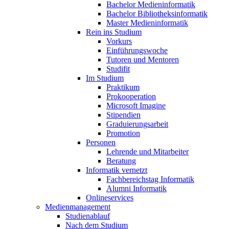
Bachelor Medieninformatik
Bachelor Bibliotheksinformatik
Master Medieninformatik
Rein ins Studium
Vorkurs
Einführungswoche
Tutoren und Mentoren
Studifit
Im Studium
Praktikum
Prokooperation
Microsoft Imagine
Stipendien
Graduierungsarbeit
Promotion
Personen
Lehrende und Mitarbeiter
Beratung
Informatik vernetzt
Fachbereichstag Informatik
Alumni Informatik
Onlineservices
Medienmanagement
Studienablauf
Nach dem Studium