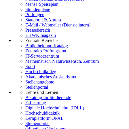
Mensa-Speiseplan
Stundenpläne
Prüfungen
Standorte & Anreise
E-Mail / Webmailer (Dienste intern)
Pressebereich
HTWK.magazin
Zentrale Bereiche
Bibliothek und Katalog
Zentrales Prüfungsamt
IT-Servicezentrum
Mathematisch-Naturwissensch. Zentrum
Sport
Hochschulkolleg
Akademisches Auslandsamt
Stellenangebote
Stellenportal
Lehre und Lernen
Beratung für Studierende
E-Learning
Digitale Hochschullehre (IDLL)
Hochschuldidaktik +
Lernplattform OPAL
Studienportal
Öffentliche Vorlesungen