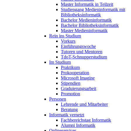
Master Informatik in Teilzeit
Studiengang Medieninformatik mit
Bibliotheksinformatik
Bachelor Medieninformatik
Bachelor Bibliotheksinformatik
Master Medieninformatik
Rein ins Studium
Vorkurs
Einführungswoche
Tutoren und Mentoren
TdoT-Schnupperstudium
Im Studium
Praktikum
Prokooperation
Microsoft Imagine
Stipendien
Graduierungsarbeit
Promotion
Personen
Lehrende und Mitarbeiter
Beratung
Informatik vernetzt
Fachbereichstag Informatik
Alumni Informatik
Onlineservices