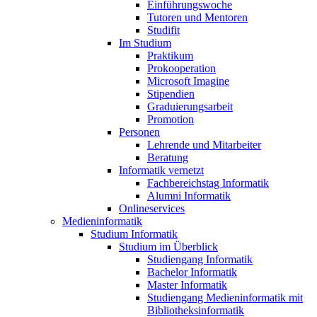
Einführungswoche
Tutoren und Mentoren
Studifit
Im Studium
Praktikum
Prokooperation
Microsoft Imagine
Stipendien
Graduierungsarbeit
Promotion
Personen
Lehrende und Mitarbeiter
Beratung
Informatik vernetzt
Fachbereichstag Informatik
Alumni Informatik
Onlineservices
Medieninformatik
Studium Informatik
Studium im Überblick
Studiengang Informatik
Bachelor Informatik
Master Informatik
Studiengang Medieninformatik mit
Bibliotheksinformatik