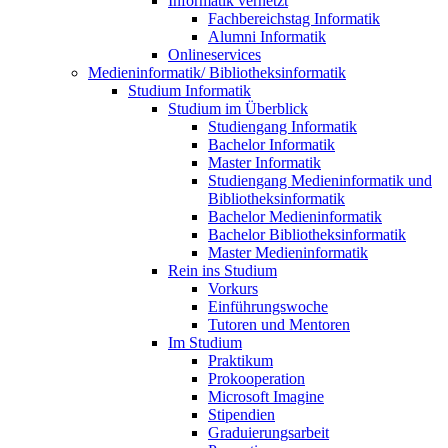
Informatik vernetzt
Fachbereichstag Informatik
Alumni Informatik
Onlineservices
Medieninformatik/ Bibliotheksinformatik
Studium Informatik
Studium im Überblick
Studiengang Informatik
Bachelor Informatik
Master Informatik
Studiengang Medieninformatik und
Bibliotheksinformatik
Bachelor Medieninformatik
Bachelor Bibliotheksinformatik
Master Medieninformatik
Rein ins Studium
Vorkurs
Einführungswoche
Tutoren und Mentoren
Im Studium
Praktikum
Prokooperation
Microsoft Imagine
Stipendien
Graduierungsarbeit