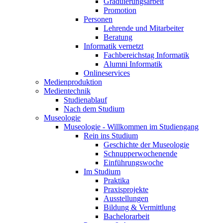
Graduierungsarbeit
Promotion
Personen
Lehrende und Mitarbeiter
Beratung
Informatik vernetzt
Fachbereichstag Informatik
Alumni Informatik
Onlineservices
Medienproduktion
Medientechnik
Studienablauf
Nach dem Studium
Museologie
Museologie - Willkommen im Studiengang
Rein ins Studium
Geschichte der Museologie
Schnupperwochenende
Einführungswoche
Im Studium
Praktika
Praxisprojekte
Ausstellungen
Bildung & Vermittlung
Bachelorarbeit