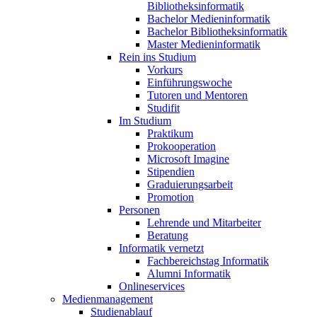
Bibliotheksinformatik
Bachelor Medieninformatik
Bachelor Bibliotheksinformatik
Master Medieninformatik
Rein ins Studium
Vorkurs
Einführungswoche
Tutoren und Mentoren
Studifit
Im Studium
Praktikum
Prokooperation
Microsoft Imagine
Stipendien
Graduierungsarbeit
Promotion
Personen
Lehrende und Mitarbeiter
Beratung
Informatik vernetzt
Fachbereichstag Informatik
Alumni Informatik
Onlineservices
Medienmanagement
Studienablauf