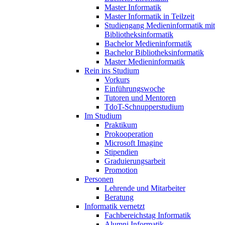
Master Informatik
Master Informatik in Teilzeit
Studiengang Medieninformatik mit
Bibliotheksinformatik
Bachelor Medieninformatik
Bachelor Bibliotheksinformatik
Master Medieninformatik
Rein ins Studium
Vorkurs
Einführungswoche
Tutoren und Mentoren
TdoT-Schnupperstudium
Im Studium
Praktikum
Prokooperation
Microsoft Imagine
Stipendien
Graduierungsarbeit
Promotion
Personen
Lehrende und Mitarbeiter
Beratung
Informatik vernetzt
Fachbereichstag Informatik
Alumni Informatik