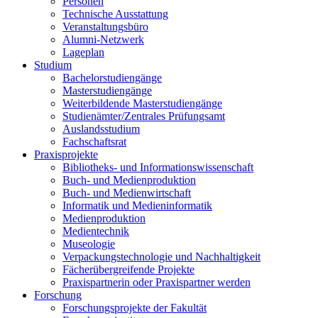
Personen
Technische Ausstattung
Veranstaltungsbüro
Alumni-Netzwerk
Lageplan
Studium
Bachelorstudiengänge
Masterstudiengänge
Weiterbildende Masterstudiengänge
Studienämter/Zentrales Prüfungsamt
Auslandsstudium
Fachschaftsrat
Praxisprojekte
Bibliotheks- und Informationswissenschaft
Buch- und Medienproduktion
Buch- und Medienwirtschaft
Informatik und Medieninformatik
Medienproduktion
Medientechnik
Museologie
Verpackungstechnologie und Nachhaltigkeit
Fächerübergreifende Projekte
Praxispartnerin oder Praxispartner werden
Forschung
Forschungsprojekte der Fakultät