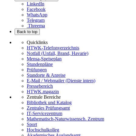
LinkedIn
Facebook
WhatsApp
Telegram
Threema
Back to top
Quicklinks
HTWK-Telefonverzeichnis
Notfall (Unfall, Brand, Havarie)
Mensa-Speiseplan
Stundenpläne
Prüfungen
Standorte & Anreise
E-Mail / Webmailer (Dienste intern)
Pressebereich
HTWK.magazin
Zentrale Bereiche
Bibliothek und Katalog
Zentrales Prüfungsamt
IT-Servicezentrum
Mathematisch-Naturwissensch. Zentrum
Sport
Hochschulkolleg
Akademisches Auslandsamt