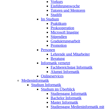
Vorkurs
Einführungswoche
Tutoren und Mentoren
Studifit
Im Studium
Praktikum
Prokooperation
Microsoft Imagine
Stipendien
Graduierungsarbeit
Promotion
Personen
Lehrende und Mitarbeiter
Beratung
Informatik vernetzt
Fachbereichstag Informatik
Alumni Informatik
Onlineservices
Medieninformatik
Studium Informatik
Studium im Überblick
Studiengang Informatik
Bachelor Informatik
Master Informatik
Studiengang Medieninformatik mit