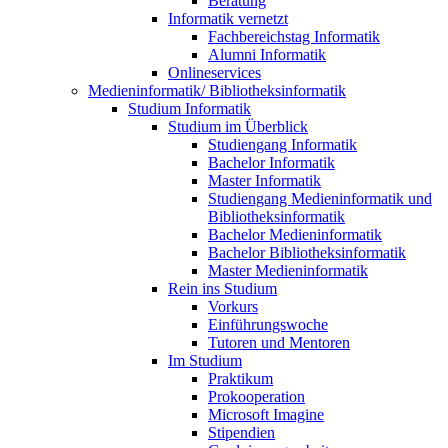
Beratung
Informatik vernetzt
Fachbereichstag Informatik
Alumni Informatik
Onlineservices
Medieninformatik/ Bibliotheksinformatik
Studium Informatik
Studium im Überblick
Studiengang Informatik
Bachelor Informatik
Master Informatik
Studiengang Medieninformatik und
Bibliotheksinformatik
Bachelor Medieninformatik
Bachelor Bibliotheksinformatik
Master Medieninformatik
Rein ins Studium
Vorkurs
Einführungswoche
Tutoren und Mentoren
Im Studium
Praktikum
Prokooperation
Microsoft Imagine
Stipendien