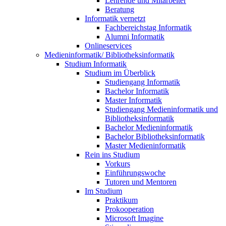
Lehrende und Mitarbeiter
Beratung
Informatik vernetzt
Fachbereichstag Informatik
Alumni Informatik
Onlineservices
Medieninformatik/ Bibliotheksinformatik
Studium Informatik
Studium im Überblick
Studiengang Informatik
Bachelor Informatik
Master Informatik
Studiengang Medieninformatik und
Bibliotheksinformatik
Bachelor Medieninformatik
Bachelor Bibliotheksinformatik
Master Medieninformatik
Rein ins Studium
Vorkurs
Einführungswoche
Tutoren und Mentoren
Im Studium
Praktikum
Prokooperation
Microsoft Imagine