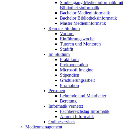
Studiengang Medieninformatik mit
Bibliotheksinformatik
Bachelor Medieninformatik
Bachelor Bibliotheksinformatik
Master Medieninformatik
Rein ins Studium
Vorkurs
Einführungswoche
Tutoren und Mentoren
Studifit
Im Studium
Praktikum
Prokooperation
Microsoft Imagine
Stipendien
Graduierungsarbeit
Promotion
Personen
Lehrende und Mitarbeiter
Beratung
Informatik vernetzt
Fachbereichstag Informatik
Alumni Informatik
Onlineservices
Medienmanagement