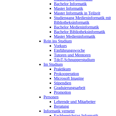
Bachelor Informatik
Master Informatik
Master Informatik in Teilzeit
Studiengang Medieninformatik mit
Bibliotheksinformatik
Bachelor Medieninformatik
Bachelor Bibliotheksinformatik
Master Medieninformatik
Rein ins Studium
Vorkurs
Einführungswoche
Tutoren und Mentoren
TdoT-Schnupperstudium
Im Studium
Praktikum
Prokooperation
Microsoft Imagine
Stipendien
Graduierungsarbeit
Promotion
Personen
Lehrende und Mitarbeiter
Beratung
Informatik vernetzt
Fachbereichstag Informatik