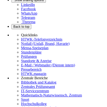
Show sharing options
LinkedIn
Facebook
WhatsApp
Telegram
Threema
Back to top
Quicklinks
HTWK-Telefonverzeichnis
Notfall (Unfall, Brand, Havarie)
Mensa-Speiseplan
Stundenpläne
Prüfungen
Standorte & Anreise
E-Mail / Webmailer (Dienste intern)
Pressebereich
HTWK.magazin
Zentrale Bereiche
Bibliothek und Katalog
Zentrales Prüfungsamt
IT-Servicezentrum
Mathematisch-Naturwissensch. Zentrum
Sport
Hochschulkolleg