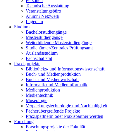
Personen
Technische Ausstattung
Veranstaltungsbüro
Alumni-Netzwerk
Lageplan
Studium
Bachelorstudiengänge
Masterstudiengänge
Weiterbildende Masterstudiengänge
Studienämter/Zentrales Prüfungsamt
Auslandsstudium
Fachschaftsrat
Praxisprojekte
Bibliotheks- und Informationswissenschaft
Buch- und Medienproduktion
Buch- und Medienwirtschaft
Informatik und Medieninformatik
Medienproduktion
Medientechnik
Museologie
Verpackungstechnologie und Nachhaltigkeit
Fächerübergreifende Projekte
Praxispartnerin oder Praxispartner werden
Forschung
Forschungsprojekte der Fakultät