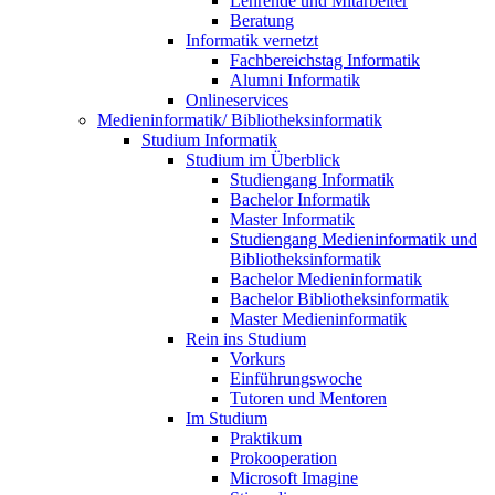
Lehrende und Mitarbeiter
Beratung
Informatik vernetzt
Fachbereichstag Informatik
Alumni Informatik
Onlineservices
Medieninformatik/ Bibliotheksinformatik
Studium Informatik
Studium im Überblick
Studiengang Informatik
Bachelor Informatik
Master Informatik
Studiengang Medieninformatik und
Bibliotheksinformatik
Bachelor Medieninformatik
Bachelor Bibliotheksinformatik
Master Medieninformatik
Rein ins Studium
Vorkurs
Einführungswoche
Tutoren und Mentoren
Im Studium
Praktikum
Prokooperation
Microsoft Imagine