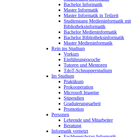
Bachelor Informatik
Master Informatik
Master Informatik in Teilzeit
Studiengang Medieninformatik mit
Bibliotheksinformatik
Bachelor Medieninformatik
Bachelor Bibliotheksinformatik
Master Medieninformatik
Rein ins Studium
Vorkurs
Einführungswoche
Tutoren und Mentoren
TdoT-Schnupperstudium
Im Studium
Praktikum
Prokooperation
Microsoft Imagine
Stipendien
Graduierungsarbeit
Promotion
Personen
Lehrende und Mitarbeiter
Beratung
Informatik vernetzt
Fachbereichstag Informatik