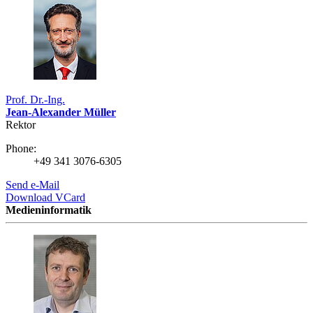
Prof. Dr.-Ing.
Jean-Alexander Müller
Rektor
Phone:
+49 341 3076-6305
Send e-Mail
Download VCard
Medieninformatik