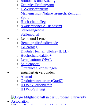
Bibliothek und Katalog
Zentrales Prüfungsamt
IT-Servicezentrum
Mathematisch-Naturwissensch. Zentrum
Sport
Hochschulkolleg
Akademisches Auslandsamt
Stellenangebote
Stellenportal
Lehre und Lernen
Beratung für Studierende
E-Learning
Digitale Hochschullehre (IDLL)
Hochschuldidaktik +
Lernplattform OPAL
Studienportal
Öffentliche Vorlesungen
engagiert & verbunden
Alumni
Graduiertenzentrum (GradZ)
HTWK-Förderverein
HTWK-Stiftung