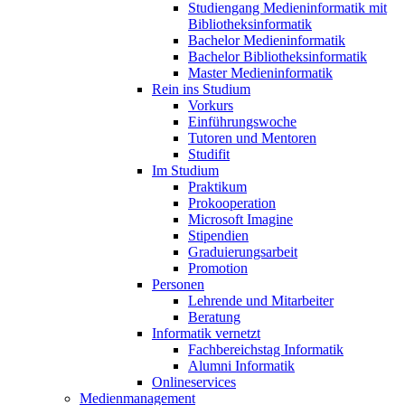
Studiengang Medieninformatik mit
Bibliotheksinformatik
Bachelor Medieninformatik
Bachelor Bibliotheksinformatik
Master Medieninformatik
Rein ins Studium
Vorkurs
Einführungswoche
Tutoren und Mentoren
Studifit
Im Studium
Praktikum
Prokooperation
Microsoft Imagine
Stipendien
Graduierungsarbeit
Promotion
Personen
Lehrende und Mitarbeiter
Beratung
Informatik vernetzt
Fachbereichstag Informatik
Alumni Informatik
Onlineservices
Medienmanagement