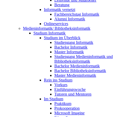
Lehrende und Mitarbeiter
Beratung
Informatik vernetzt
Fachbereichstag Informatik
Alumni Informatik
Onlineservices
Medieninformatik/ Bibliotheksinformatik
Studium Informatik
Studium im Überblick
Studiengang Informatik
Bachelor Informatik
Master Informatik
Studiengang Medieninformatik und
Bibliotheksinformatik
Bachelor Medieninformatik
Bachelor Bibliotheksinformatik
Master Medieninformatik
Rein ins Studium
Vorkurs
Einführungswoche
Tutoren und Mentoren
Im Studium
Praktikum
Prokooperation
Microsoft Imagine