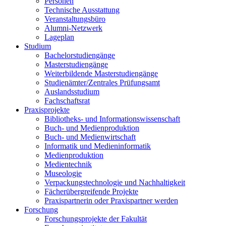
Personen
Technische Ausstattung
Veranstaltungsbüro
Alumni-Netzwerk
Lageplan
Studium
Bachelorstudiengänge
Masterstudiengänge
Weiterbildende Masterstudiengänge
Studienämter/Zentrales Prüfungsamt
Auslandsstudium
Fachschaftsrat
Praxisprojekte
Bibliotheks- und Informationswissenschaft
Buch- und Medienproduktion
Buch- und Medienwirtschaft
Informatik und Medieninformatik
Medienproduktion
Medientechnik
Museologie
Verpackungstechnologie und Nachhaltigkeit
Fächerübergreifende Projekte
Praxispartnerin oder Praxispartner werden
Forschung
Forschungsprojekte der Fakultät