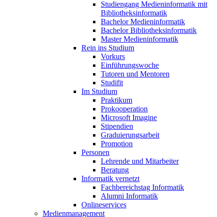
Studiengang Medieninformatik mit
Bibliotheksinformatik
Bachelor Medieninformatik
Bachelor Bibliotheksinformatik
Master Medieninformatik
Rein ins Studium
Vorkurs
Einführungswoche
Tutoren und Mentoren
Studifit
Im Studium
Praktikum
Prokooperation
Microsoft Imagine
Stipendien
Graduierungsarbeit
Promotion
Personen
Lehrende und Mitarbeiter
Beratung
Informatik vernetzt
Fachbereichstag Informatik
Alumni Informatik
Onlineservices
Medienmanagement