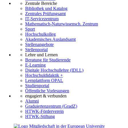
Zentrale Bereiche
Bibliothek und Katalog
Zentrales Prüfungsamt
IT-Servicezentrum
Mathematisch-Naturwissensch. Zentrum
Sport
Hochschulkolleg
Akademisches Auslandsamt
Stellenangebote
Stellenportal
Lehre und Lernen
Beratung für Studierende
E-Learning
Digitale Hochschullehre (IDLL)
Hochschuldidaktik +
Lernplattform OPAL
Studienportal
Öffentliche Vorlesungen
engagiert & verbunden
Alumni
Graduiertenzentrum (GradZ)
HTWK-Förderverein
HTWK-Stiftung