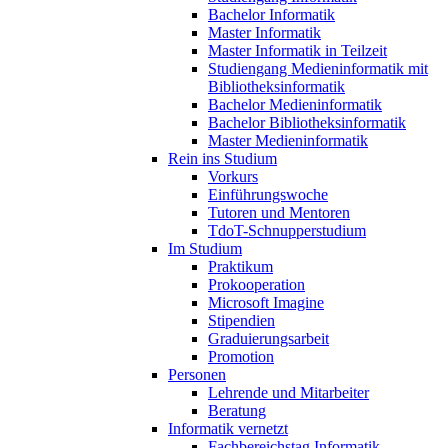
Bachelor Informatik
Master Informatik
Master Informatik in Teilzeit
Studiengang Medieninformatik mit
Bibliotheksinformatik
Bachelor Medieninformatik
Bachelor Bibliotheksinformatik
Master Medieninformatik
Rein ins Studium
Vorkurs
Einführungswoche
Tutoren und Mentoren
TdoT-Schnupperstudium
Im Studium
Praktikum
Prokooperation
Microsoft Imagine
Stipendien
Graduierungsarbeit
Promotion
Personen
Lehrende und Mitarbeiter
Beratung
Informatik vernetzt
Fachbereichstag Informatik