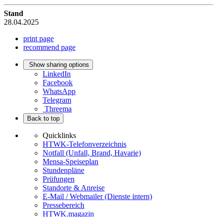
Stand
28.04.2025
print page
recommend page
Show sharing options
LinkedIn
Facebook
WhatsApp
Telegram
Threema
Back to top
Quicklinks
HTWK-Telefonverzeichnis
Notfall (Unfall, Brand, Havarie)
Mensa-Speiseplan
Stundenpläne
Prüfungen
Standorte & Anreise
E-Mail / Webmailer (Dienste intern)
Pressebereich
HTWK.magazin