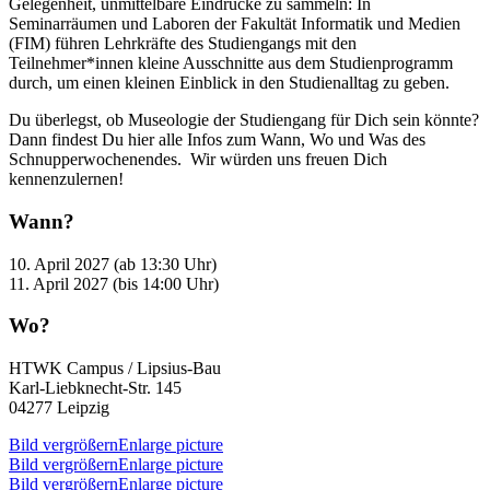
Gelegenheit, unmittelbare Eindrücke zu sammeln: In
Seminarräumen und Laboren der Fakultät Informatik und Medien
(FIM) führen Lehrkräfte des Studiengangs mit den
Teilnehmer*innen kleine Ausschnitte aus dem Studienprogramm
durch, um einen kleinen Einblick in den Studienalltag zu geben.
Du überlegst, ob Museologie der Studiengang für Dich sein könnte?
Dann findest Du hier alle Infos zum Wann, Wo und Was des
Schnupperwochenendes. Wir würden uns freuen Dich
kennenzulernen!
Wann?
10. April 2027 (ab 13:30 Uhr)
11. April 2027 (bis 14:00 Uhr)
Wo?
HTWK Campus / Lipsius-Bau
Karl-Liebknecht-Str. 145
04277 Leipzig
Bild vergrößernEnlarge picture
Bild vergrößernEnlarge picture
Bild vergrößernEnlarge picture