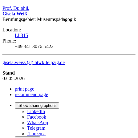
Prof. Dr. phil.
Gisela Weiß
Berufungsgebiet: Museumspädagogik
Location:
LI 315
Phone:
+49 341 3076-5422
gisela.weiss (at) htwk-leipzig.de
Stand
03.05.2026
print page
recommend page
Show sharing options
LinkedIn
Facebook
WhatsApp
Telegram
Threema