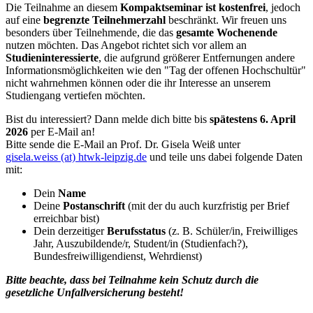
Die Teilnahme an diesem
Kompaktseminar ist kostenfrei
, jedoch
auf eine
begrenzte Teilnehmerzahl
beschränkt. Wir freuen uns
besonders über Teilnehmende, die das
gesamte Wochenende
nutzen möchten. Das Angebot richtet sich vor allem an
Studieninteressierte
, die aufgrund größerer Entfernungen andere
Informationsmöglichkeiten wie den "Tag der offenen Hochschultür"
nicht wahrnehmen können oder die ihr Interesse an unserem
Studiengang vertiefen möchten.
Bist du interessiert? Dann melde dich bitte bis
spätestens 6. April
2026
per E-Mail an!
Bitte sende die E-Mail an Prof. Dr. Gisela Weiß unter
gisela.weiss (at) htwk-leipzig.de
und teile uns dabei folgende Daten
mit:
Dein
Name
Deine
Postanschrift
(mit der du auch kurzfristig per Brief
erreichbar bist)
Dein derzeitiger
Berufsstatus
(z. B. Schüler/in, Freiwilliges
Jahr, Auszubildende/r, Student/in (Studienfach?),
Bundesfreiwilligendienst, Wehrdienst)
Bitte beachte, dass bei Teilnahme kein Schutz durch die
gesetzliche Unfallversicherung besteht!