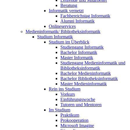
Lehrende und Mitarbeiter
Beratung
Informatik vernetzt
Fachbereichstag Informatik
Alumni Informatik
Onlineservices
Medieninformatik/ Bibliotheksinformatik
Studium Informatik
Studium im Überblick
Studiengang Informatik
Bachelor Informatik
Master Informatik
Studiengang Medieninformatik und
Bibliotheksinformatik
Bachelor Medieninformatik
Bachelor Bibliotheksinformatik
Master Medieninformatik
Rein ins Studium
Vorkurs
Einführungswoche
Tutoren und Mentoren
Im Studium
Praktikum
Prokooperation
Microsoft Imagine