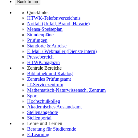
Back to top
Quicklinks
HTWK-Telefonverzeichnis
Notfall (Unfall, Brand, Havarie)
Mensa-Speiseplan
Stundenpläne
Prüfungen
Standorte & Anreise
E-Mail / Webmailer (Dienste intern)
Pressebereich
HTWK.magazin
Zentrale Bereiche
Bibliothek und Katalog
Zentrales Prüfungsamt
IT-Servicezentrum
Mathematisch-Naturwissensch. Zentrum
Sport
Hochschulkolleg
Akademisches Auslandsamt
Stellenangebote
Stellenportal
Lehre und Lernen
Beratung für Studierende
E-Learning