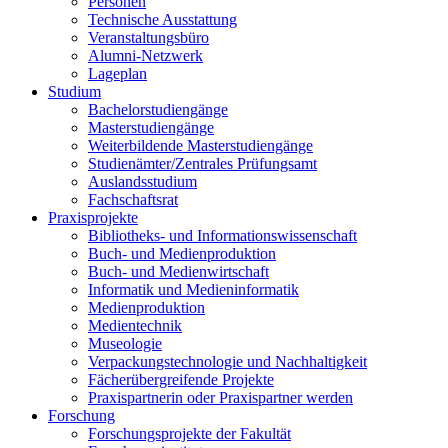
Personen
Technische Ausstattung
Veranstaltungsbüro
Alumni-Netzwerk
Lageplan
Studium
Bachelorstudiengänge
Masterstudiengänge
Weiterbildende Masterstudiengänge
Studienämter/Zentrales Prüfungsamt
Auslandsstudium
Fachschaftsrat
Praxisprojekte
Bibliotheks- und Informationswissenschaft
Buch- und Medienproduktion
Buch- und Medienwirtschaft
Informatik und Medieninformatik
Medienproduktion
Medientechnik
Museologie
Verpackungstechnologie und Nachhaltigkeit
Fächerübergreifende Projekte
Praxispartnerin oder Praxispartner werden
Forschung
Forschungsprojekte der Fakultät