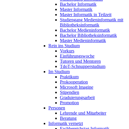
Bachelor Informatik
Master Informatik
Master Informatik in Teilzeit
Studiengang Medieninformatik mit
Bibliotheksinformatik
Bachelor Medieninformatik
Bachelor Bibliotheksinformatik
Master Medieninformatik
Rein ins Studium
Vorkurs
Einführungswoche
Tutoren und Mentoren
TdoT-Schnupperstudium
Im Studium
Praktikum
Prokooperation
Microsoft Imagine
Stipendien
Graduierungsarbeit
Promotion
Personen
Lehrende und Mitarbeiter
Beratung
Informatik vernetzt
Fachbereichstag Informatik