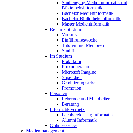
Studiengang Medieninformatik mit
Bibliotheksinformatik
Bachelor Medieninformatik
Bachelor Bibliotheksinformatik
Master Medieninformatik
Rein ins Studium
Vorkurs
Einführungswoche
Tutoren und Mentoren
Studifit
Im Studium
Praktikum
Prokooperation
Microsoft Imagine
Stipendien
Graduierungsarbeit
Promotion
Personen
Lehrende und Mitarbeiter
Beratung
Informatik vernetzt
Fachbereichstag Informatik
Alumni Informatik
Onlineservices
Medienmanagement