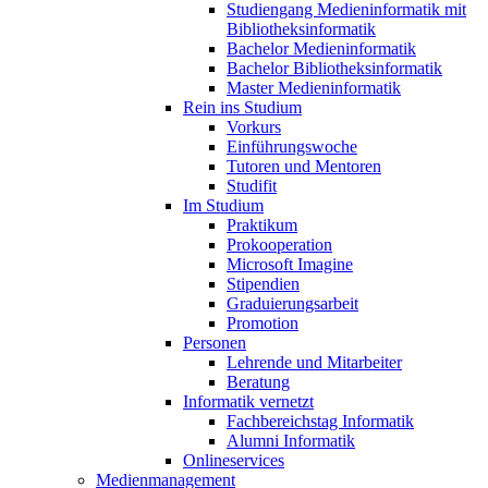
Studiengang Medieninformatik mit
Bibliotheksinformatik
Bachelor Medieninformatik
Bachelor Bibliotheksinformatik
Master Medieninformatik
Rein ins Studium
Vorkurs
Einführungswoche
Tutoren und Mentoren
Studifit
Im Studium
Praktikum
Prokooperation
Microsoft Imagine
Stipendien
Graduierungsarbeit
Promotion
Personen
Lehrende und Mitarbeiter
Beratung
Informatik vernetzt
Fachbereichstag Informatik
Alumni Informatik
Onlineservices
Medienmanagement