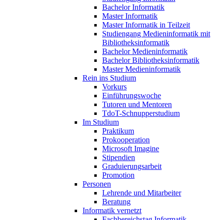
Bachelor Informatik
Master Informatik
Master Informatik in Teilzeit
Studiengang Medieninformatik mit
Bibliotheksinformatik
Bachelor Medieninformatik
Bachelor Bibliotheksinformatik
Master Medieninformatik
Rein ins Studium
Vorkurs
Einführungswoche
Tutoren und Mentoren
TdoT-Schnupperstudium
Im Studium
Praktikum
Prokooperation
Microsoft Imagine
Stipendien
Graduierungsarbeit
Promotion
Personen
Lehrende und Mitarbeiter
Beratung
Informatik vernetzt
Fachbereichstag Informatik