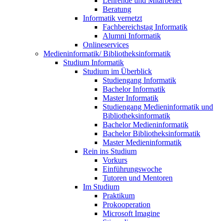
Lehrende und Mitarbeiter
Beratung
Informatik vernetzt
Fachbereichstag Informatik
Alumni Informatik
Onlineservices
Medieninformatik/ Bibliotheksinformatik
Studium Informatik
Studium im Überblick
Studiengang Informatik
Bachelor Informatik
Master Informatik
Studiengang Medieninformatik und
Bibliotheksinformatik
Bachelor Medieninformatik
Bachelor Bibliotheksinformatik
Master Medieninformatik
Rein ins Studium
Vorkurs
Einführungswoche
Tutoren und Mentoren
Im Studium
Praktikum
Prokooperation
Microsoft Imagine