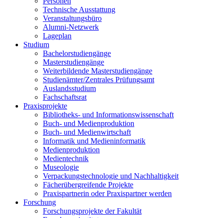
Personen
Technische Ausstattung
Veranstaltungsbüro
Alumni-Netzwerk
Lageplan
Studium
Bachelorstudiengänge
Masterstudiengänge
Weiterbildende Masterstudiengänge
Studienämter/Zentrales Prüfungsamt
Auslandsstudium
Fachschaftsrat
Praxisprojekte
Bibliotheks- und Informationswissenschaft
Buch- und Medienproduktion
Buch- und Medienwirtschaft
Informatik und Medieninformatik
Medienproduktion
Medientechnik
Museologie
Verpackungstechnologie und Nachhaltigkeit
Fächerübergreifende Projekte
Praxispartnerin oder Praxispartner werden
Forschung
Forschungsprojekte der Fakultät