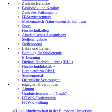
Zentrale Bereiche
Bibliothek und Katalog
Zentrales Prüfungsamt
IT-Servicezentrum
Mathematisch-Naturwissensch. Zentrum
Sport
Hochschulkolleg
Akademisches Auslandsamt
Stellenangebote
Stellenportal
Lehre und Lernen
Beratung für Studierende
E-Learning
Digitale Hochschullehre (IDLL)
Hochschuldidaktik +
Lernplattform OPAL
Studienportal
Öffentliche Vorlesungen
engagiert & verbunden
Alumni
Graduiertenzentrum (GradZ)
HTWK-Förderverein
HTWK-Stiftung