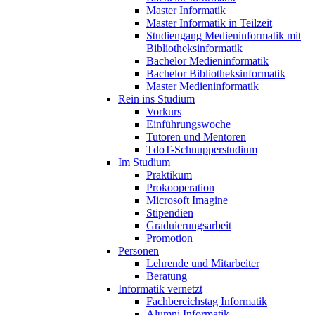
Master Informatik
Master Informatik in Teilzeit
Studiengang Medieninformatik mit
Bibliotheksinformatik
Bachelor Medieninformatik
Bachelor Bibliotheksinformatik
Master Medieninformatik
Rein ins Studium
Vorkurs
Einführungswoche
Tutoren und Mentoren
TdoT-Schnupperstudium
Im Studium
Praktikum
Prokooperation
Microsoft Imagine
Stipendien
Graduierungsarbeit
Promotion
Personen
Lehrende und Mitarbeiter
Beratung
Informatik vernetzt
Fachbereichstag Informatik
Alumni Informatik