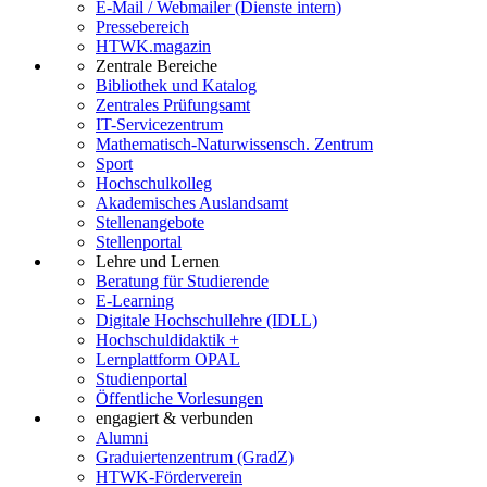
E-Mail / Webmailer (Dienste intern)
Pressebereich
HTWK.magazin
Zentrale Bereiche
Bibliothek und Katalog
Zentrales Prüfungsamt
IT-Servicezentrum
Mathematisch-Naturwissensch. Zentrum
Sport
Hochschulkolleg
Akademisches Auslandsamt
Stellenangebote
Stellenportal
Lehre und Lernen
Beratung für Studierende
E-Learning
Digitale Hochschullehre (IDLL)
Hochschuldidaktik +
Lernplattform OPAL
Studienportal
Öffentliche Vorlesungen
engagiert & verbunden
Alumni
Graduiertenzentrum (GradZ)
HTWK-Förderverein