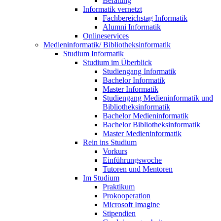
Beratung
Informatik vernetzt
Fachbereichstag Informatik
Alumni Informatik
Onlineservices
Medieninformatik/ Bibliotheksinformatik
Studium Informatik
Studium im Überblick
Studiengang Informatik
Bachelor Informatik
Master Informatik
Studiengang Medieninformatik und
Bibliotheksinformatik
Bachelor Medieninformatik
Bachelor Bibliotheksinformatik
Master Medieninformatik
Rein ins Studium
Vorkurs
Einführungswoche
Tutoren und Mentoren
Im Studium
Praktikum
Prokooperation
Microsoft Imagine
Stipendien