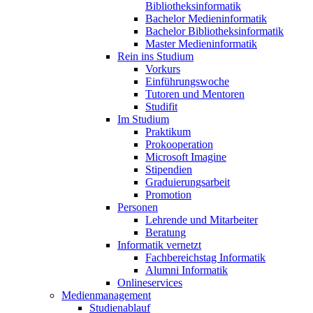
Bibliotheksinformatik
Bachelor Medieninformatik
Bachelor Bibliotheksinformatik
Master Medieninformatik
Rein ins Studium
Vorkurs
Einführungswoche
Tutoren und Mentoren
Studifit
Im Studium
Praktikum
Prokooperation
Microsoft Imagine
Stipendien
Graduierungsarbeit
Promotion
Personen
Lehrende und Mitarbeiter
Beratung
Informatik vernetzt
Fachbereichstag Informatik
Alumni Informatik
Onlineservices
Medienmanagement
Studienablauf