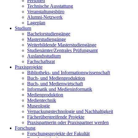
Personen
Technische Ausstattung
Veranstaltungsbüro
Alumni-Netzwerk
Lageplan
Studium
Bachelorstudiengänge
Masterstudiengänge
Weiterbildende Masterstudiengänge
Studienämter/Zentrales Prüfungsamt
Auslandsstudium
Fachschaftsrat
Praxisprojekte
Bibliotheks- und Informationswissenschaft
Buch- und Medienproduktion
Buch- und Medienwirtschaft
Informatik und Medieninformatik
Medienproduktion
Medientechnik
Museologie
Verpackungstechnologie und Nachhaltigkeit
Fächerübergreifende Projekte
Praxispartnerin oder Praxispartner werden
Forschung
Forschungsprojekte der Fakultät