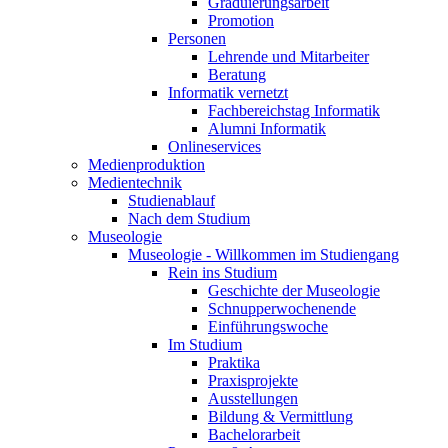
Graduierungsarbeit
Promotion
Personen
Lehrende und Mitarbeiter
Beratung
Informatik vernetzt
Fachbereichstag Informatik
Alumni Informatik
Onlineservices
Medienproduktion
Medientechnik
Studienablauf
Nach dem Studium
Museologie
Museologie - Willkommen im Studiengang
Rein ins Studium
Geschichte der Museologie
Schnupperwochenende
Einführungswoche
Im Studium
Praktika
Praxisprojekte
Ausstellungen
Bildung & Vermittlung
Bachelorarbeit