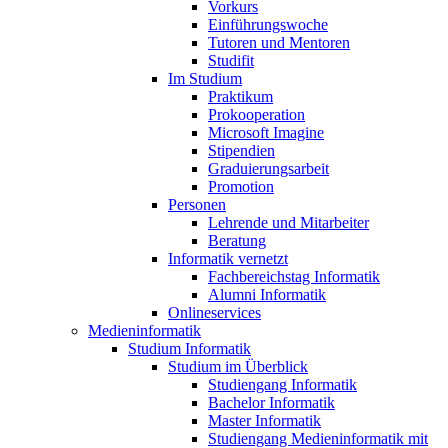
Vorkurs
Einführungswoche
Tutoren und Mentoren
Studifit
Im Studium
Praktikum
Prokooperation
Microsoft Imagine
Stipendien
Graduierungsarbeit
Promotion
Personen
Lehrende und Mitarbeiter
Beratung
Informatik vernetzt
Fachbereichstag Informatik
Alumni Informatik
Onlineservices
Medieninformatik
Studium Informatik
Studium im Überblick
Studiengang Informatik
Bachelor Informatik
Master Informatik
Studiengang Medieninformatik mit