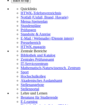
Back to top
Quicklinks
HTWK-Telefonverzeichnis
Notfall (Unfall, Brand, Havarie)
Mensa-Speiseplan
Stundenpläne
Prüfungen
Standorte & Anreise
E-Mail / Webmailer (Dienste intern)
Pressebereich
HTWK.magazin
Zentrale Bereiche
Bibliothek und Katalog
Zentrales Prüfungsamt
IT-Servicezentrum
Mathematisch-Naturwissensch. Zentrum
Sport
Hochschulkolleg
Akademisches Auslandsamt
Stellenangebote
Stellenportal
Lehre und Lernen
Beratung für Studierende
E-Learning