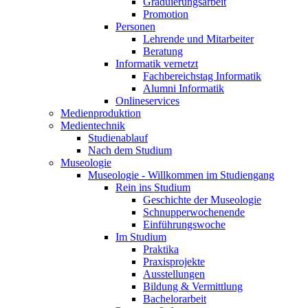
Graduierungsarbeit
Promotion
Personen
Lehrende und Mitarbeiter
Beratung
Informatik vernetzt
Fachbereichstag Informatik
Alumni Informatik
Onlineservices
Medienproduktion
Medientechnik
Studienablauf
Nach dem Studium
Museologie
Museologie - Willkommen im Studiengang
Rein ins Studium
Geschichte der Museologie
Schnupperwochenende
Einführungswoche
Im Studium
Praktika
Praxisprojekte
Ausstellungen
Bildung & Vermittlung
Bachelorarbeit