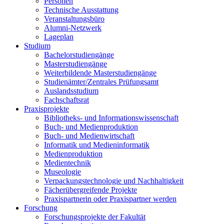
Personen
Technische Ausstattung
Veranstaltungsbüro
Alumni-Netzwerk
Lageplan
Studium
Bachelorstudiengänge
Masterstudiengänge
Weiterbildende Masterstudiengänge
Studienämter/Zentrales Prüfungsamt
Auslandsstudium
Fachschaftsrat
Praxisprojekte
Bibliotheks- und Informationswissenschaft
Buch- und Medienproduktion
Buch- und Medienwirtschaft
Informatik und Medieninformatik
Medienproduktion
Medientechnik
Museologie
Verpackungstechnologie und Nachhaltigkeit
Fächerübergreifende Projekte
Praxispartnerin oder Praxispartner werden
Forschung
Forschungsprojekte der Fakultät