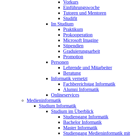
Vorkurs
Einführungswoche
Tutoren und Mentoren
Studifit
Im Studium
Praktikum
Prokooperation
Microsoft Imagine
Stipendien
Graduierungsarbeit
Promotion
Personen
Lehrende und Mitarbeiter
Beratung
Informatik vernetzt
Fachbereichstag Informatik
Alumni Informatik
Onlineservices
Medieninformatik
Studium Informatik
Studium im Überblick
Studiengang Informatik
Bachelor Informatik
Master Informatik
Studiengang Medieninformatik mit