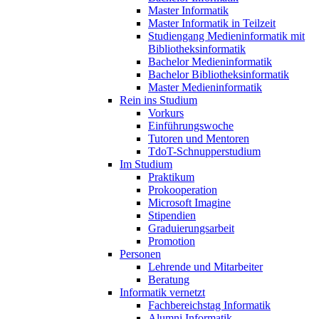
Master Informatik
Master Informatik in Teilzeit
Studiengang Medieninformatik mit
Bibliotheksinformatik
Bachelor Medieninformatik
Bachelor Bibliotheksinformatik
Master Medieninformatik
Rein ins Studium
Vorkurs
Einführungswoche
Tutoren und Mentoren
TdoT-Schnupperstudium
Im Studium
Praktikum
Prokooperation
Microsoft Imagine
Stipendien
Graduierungsarbeit
Promotion
Personen
Lehrende und Mitarbeiter
Beratung
Informatik vernetzt
Fachbereichstag Informatik
Alumni Informatik