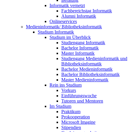
Beratung
Informatik vernetzt
Fachbereichstag Informatik
Alumni Informatik
Onlineservices
Medieninformatik/ Bibliotheksinformatik
Studium Informatik
Studium im Überblick
Studiengang Informatik
Bachelor Informatik
Master Informatik
Studiengang Medieninformatik und
Bibliotheksinformatik
Bachelor Medieninformatik
Bachelor Bibliotheksinformatik
Master Medieninformatik
Rein ins Studium
Vorkurs
Einführungswoche
Tutoren und Mentoren
Im Studium
Praktikum
Prokooperation
Microsoft Imagine
Stipendien