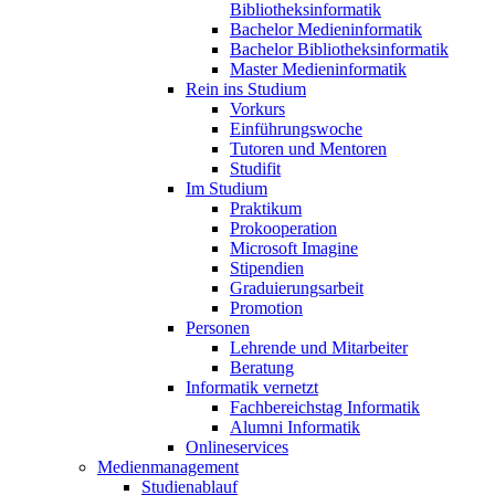
Bibliotheksinformatik
Bachelor Medieninformatik
Bachelor Bibliotheksinformatik
Master Medieninformatik
Rein ins Studium
Vorkurs
Einführungswoche
Tutoren und Mentoren
Studifit
Im Studium
Praktikum
Prokooperation
Microsoft Imagine
Stipendien
Graduierungsarbeit
Promotion
Personen
Lehrende und Mitarbeiter
Beratung
Informatik vernetzt
Fachbereichstag Informatik
Alumni Informatik
Onlineservices
Medienmanagement
Studienablauf