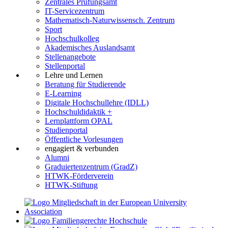
Zentrales Prüfungsamt
IT-Servicezentrum
Mathematisch-Naturwissensch. Zentrum
Sport
Hochschulkolleg
Akademisches Auslandsamt
Stellenangebote
Stellenportal
Lehre und Lernen
Beratung für Studierende
E-Learning
Digitale Hochschullehre (IDLL)
Hochschuldidaktik +
Lernplattform OPAL
Studienportal
Öffentliche Vorlesungen
engagiert & verbunden
Alumni
Graduiertenzentrum (GradZ)
HTWK-Förderverein
HTWK-Stiftung