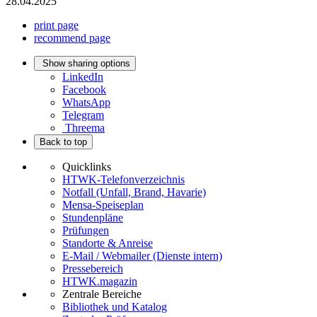
28.04.2025
print page
recommend page
Show sharing options
LinkedIn
Facebook
WhatsApp
Telegram
Threema
Back to top
Quicklinks
HTWK-Telefonverzeichnis
Notfall (Unfall, Brand, Havarie)
Mensa-Speiseplan
Stundenpläne
Prüfungen
Standorte & Anreise
E-Mail / Webmailer (Dienste intern)
Pressebereich
HTWK.magazin
Zentrale Bereiche
Bibliothek und Katalog