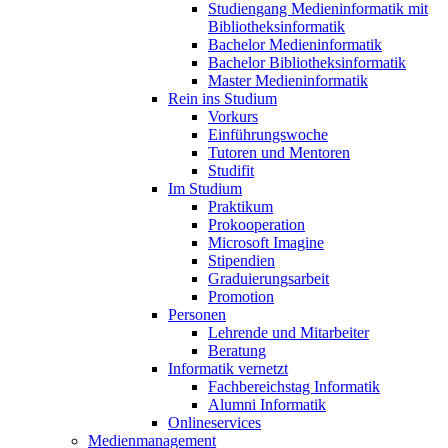
Studiengang Medieninformatik mit
Bibliotheksinformatik
Bachelor Medieninformatik
Bachelor Bibliotheksinformatik
Master Medieninformatik
Rein ins Studium
Vorkurs
Einführungswoche
Tutoren und Mentoren
Studifit
Im Studium
Praktikum
Prokooperation
Microsoft Imagine
Stipendien
Graduierungsarbeit
Promotion
Personen
Lehrende und Mitarbeiter
Beratung
Informatik vernetzt
Fachbereichstag Informatik
Alumni Informatik
Onlineservices
Medienmanagement