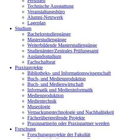
Personen
Technische Ausstattung
Veranstaltungsbüro
Alumni-Netzwerk
Lageplan
Studium
Bachelorstudiengänge
Masterstudiengänge
Weiterbildende Masterstudiengänge
Studienämter/Zentrales Prüfungsamt
Auslandsstudium
Fachschaftsrat
Praxisprojekte
Bibliotheks- und Informationswissenschaft
Buch- und Medienproduktion
Buch- und Medienwirtschaft
Informatik und Medieninformatik
Medienproduktion
Medientechnik
Museologie
Verpackungstechnologie und Nachhaltigkeit
Fächerübergreifende Projekte
Praxispartnerin oder Praxispartner werden
Forschung
Forschungsprojekte der Fakultät