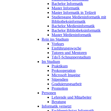
Bachelor Informatik
Master Informatik
Master Informatik in Teilzeit
Studiengang Medieninformatik mit
Bibliotheksinformatik
Bachelor Medieninformatik
Bachelor Bibliotheksinformatik
Master Medieninformatik
Rein ins Studium
Vorkurs
Einführungswoche
Tutoren und Mentoren
TdoT-Schnupperstudium
Im Studium
Praktikum
Prokooperation
Microsoft Imagine
Stipendien
Graduierungsarbeit
Promotion
Personen
Lehrende und Mitarbeiter
Beratung
Informatik vernetzt
Fachbereichstag Informatik