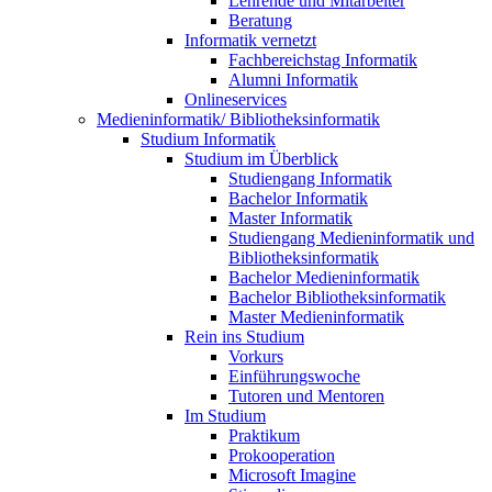
Lehrende und Mitarbeiter
Beratung
Informatik vernetzt
Fachbereichstag Informatik
Alumni Informatik
Onlineservices
Medieninformatik/ Bibliotheksinformatik
Studium Informatik
Studium im Überblick
Studiengang Informatik
Bachelor Informatik
Master Informatik
Studiengang Medieninformatik und
Bibliotheksinformatik
Bachelor Medieninformatik
Bachelor Bibliotheksinformatik
Master Medieninformatik
Rein ins Studium
Vorkurs
Einführungswoche
Tutoren und Mentoren
Im Studium
Praktikum
Prokooperation
Microsoft Imagine