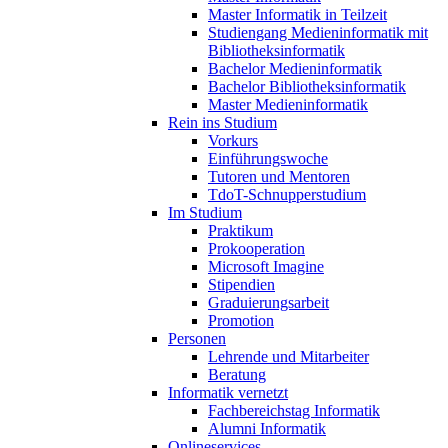
Master Informatik in Teilzeit
Studiengang Medieninformatik mit
Bibliotheksinformatik
Bachelor Medieninformatik
Bachelor Bibliotheksinformatik
Master Medieninformatik
Rein ins Studium
Vorkurs
Einführungswoche
Tutoren und Mentoren
TdoT-Schnupperstudium
Im Studium
Praktikum
Prokooperation
Microsoft Imagine
Stipendien
Graduierungsarbeit
Promotion
Personen
Lehrende und Mitarbeiter
Beratung
Informatik vernetzt
Fachbereichstag Informatik
Alumni Informatik
Onlineservices