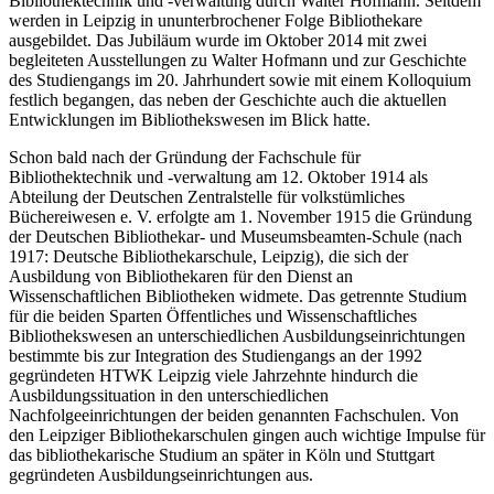
Bibliothektechnik und -verwaltung durch Walter Hofmann. Seitdem
werden in Leipzig in ununterbrochener Folge Bibliothekare
ausgebildet. Das Jubiläum wurde im Oktober 2014 mit zwei
begleiteten Ausstellungen zu Walter Hofmann und zur Geschichte
des Studiengangs im 20. Jahrhundert sowie mit einem Kolloquium
festlich begangen, das neben der Geschichte auch die aktuellen
Entwicklungen im Bibliothekswesen im Blick hatte.
Schon bald nach der Gründung der Fachschule für
Bibliothektechnik und -verwaltung am 12. Oktober 1914 als
Abteilung der Deutschen Zentralstelle für volkstümliches
Büchereiwesen e. V. erfolgte am 1. November 1915 die Gründung
der Deutschen Bibliothekar- und Museumsbeamten-Schule (nach
1917: Deutsche Bibliothekarschule, Leipzig), die sich der
Ausbildung von Bibliothekaren für den Dienst an
Wissenschaftlichen Bibliotheken widmete. Das getrennte Studium
für die beiden Sparten Öffentliches und Wissenschaftliches
Bibliothekswesen an unterschiedlichen Ausbildungseinrichtungen
bestimmte bis zur Integration des Studiengangs an der 1992
gegründeten HTWK Leipzig viele Jahrzehnte hindurch die
Ausbildungssituation in den unterschiedlichen
Nachfolgeeinrichtungen der beiden genannten Fachschulen. Von
den Leipziger Bibliothekarschulen gingen auch wichtige Impulse für
das bibliothekarische Studium an später in Köln und Stuttgart
gegründeten Ausbildungseinrichtungen aus.