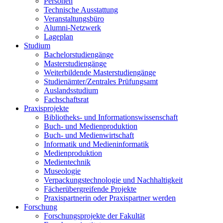
Personen
Technische Ausstattung
Veranstaltungsbüro
Alumni-Netzwerk
Lageplan
Studium
Bachelorstudiengänge
Masterstudiengänge
Weiterbildende Masterstudiengänge
Studienämter/Zentrales Prüfungsamt
Auslandsstudium
Fachschaftsrat
Praxisprojekte
Bibliotheks- und Informationswissenschaft
Buch- und Medienproduktion
Buch- und Medienwirtschaft
Informatik und Medieninformatik
Medienproduktion
Medientechnik
Museologie
Verpackungstechnologie und Nachhaltigkeit
Fächerübergreifende Projekte
Praxispartnerin oder Praxispartner werden
Forschung
Forschungsprojekte der Fakultät