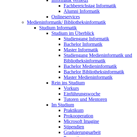
Informatik vernetzt
Fachbereichstag Informatik
Alumni Informatik
Onlineservices
Medieninformatik/ Bibliotheksinformatik
Studium Informatik
Studium im Überblick
Studiengang Informatik
Bachelor Informatik
Master Informatik
Studiengang Medieninformatik und
Bibliotheksinformatik
Bachelor Medieninformatik
Bachelor Bibliotheksinformatik
Master Medieninformatik
Rein ins Studium
Vorkurs
Einführungswoche
Tutoren und Mentoren
Im Studium
Praktikum
Prokooperation
Microsoft Imagine
Stipendien
Graduierungsarbeit