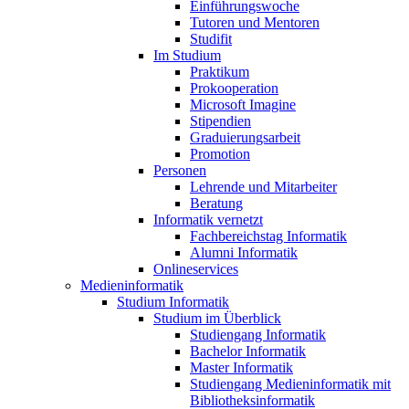
Einführungswoche
Tutoren und Mentoren
Studifit
Im Studium
Praktikum
Prokooperation
Microsoft Imagine
Stipendien
Graduierungsarbeit
Promotion
Personen
Lehrende und Mitarbeiter
Beratung
Informatik vernetzt
Fachbereichstag Informatik
Alumni Informatik
Onlineservices
Medieninformatik
Studium Informatik
Studium im Überblick
Studiengang Informatik
Bachelor Informatik
Master Informatik
Studiengang Medieninformatik mit
Bibliotheksinformatik