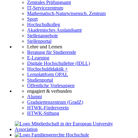
Zentrales Prüfungsamt
IT-Servicezentrum
Mathematisch-Naturwissensch. Zentrum
Sport
Hochschulkolleg
Akademisches Auslandsamt
Stellenangebote
Stellenportal
Lehre und Lernen
Beratung für Studierende
E-Learning
Digitale Hochschullehre (IDLL)
Hochschuldidaktik +
Lernplattform OPAL
Studienportal
Öffentliche Vorlesungen
engagiert & verbunden
Alumni
Graduiertenzentrum (GradZ)
HTWK-Förderverein
HTWK-Stiftung