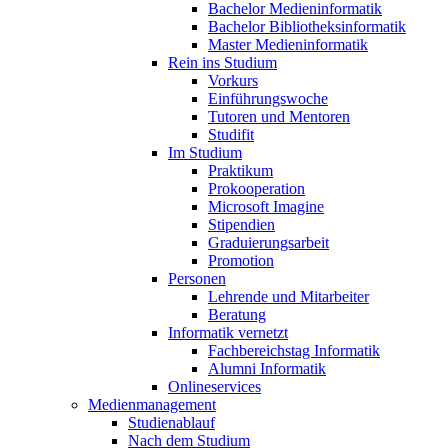
Bachelor Medieninformatik
Bachelor Bibliotheksinformatik
Master Medieninformatik
Rein ins Studium
Vorkurs
Einführungswoche
Tutoren und Mentoren
Studifit
Im Studium
Praktikum
Prokooperation
Microsoft Imagine
Stipendien
Graduierungsarbeit
Promotion
Personen
Lehrende und Mitarbeiter
Beratung
Informatik vernetzt
Fachbereichstag Informatik
Alumni Informatik
Onlineservices
Medienmanagement
Studienablauf
Nach dem Studium