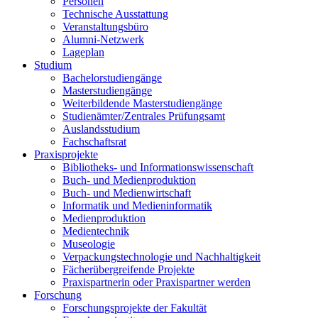
Personen
Technische Ausstattung
Veranstaltungsbüro
Alumni-Netzwerk
Lageplan
Studium
Bachelorstudiengänge
Masterstudiengänge
Weiterbildende Masterstudiengänge
Studienämter/Zentrales Prüfungsamt
Auslandsstudium
Fachschaftsrat
Praxisprojekte
Bibliotheks- und Informationswissenschaft
Buch- und Medienproduktion
Buch- und Medienwirtschaft
Informatik und Medieninformatik
Medienproduktion
Medientechnik
Museologie
Verpackungstechnologie und Nachhaltigkeit
Fächerübergreifende Projekte
Praxispartnerin oder Praxispartner werden
Forschung
Forschungsprojekte der Fakultät