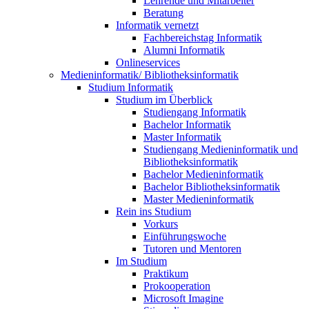
Lehrende und Mitarbeiter
Beratung
Informatik vernetzt
Fachbereichstag Informatik
Alumni Informatik
Onlineservices
Medieninformatik/ Bibliotheksinformatik
Studium Informatik
Studium im Überblick
Studiengang Informatik
Bachelor Informatik
Master Informatik
Studiengang Medieninformatik und
Bibliotheksinformatik
Bachelor Medieninformatik
Bachelor Bibliotheksinformatik
Master Medieninformatik
Rein ins Studium
Vorkurs
Einführungswoche
Tutoren und Mentoren
Im Studium
Praktikum
Prokooperation
Microsoft Imagine