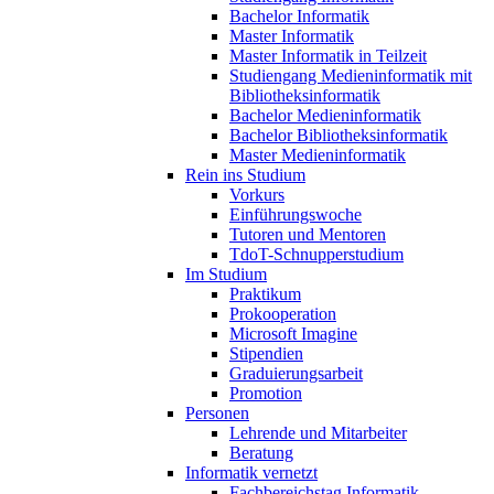
Bachelor Informatik
Master Informatik
Master Informatik in Teilzeit
Studiengang Medieninformatik mit
Bibliotheksinformatik
Bachelor Medieninformatik
Bachelor Bibliotheksinformatik
Master Medieninformatik
Rein ins Studium
Vorkurs
Einführungswoche
Tutoren und Mentoren
TdoT-Schnupperstudium
Im Studium
Praktikum
Prokooperation
Microsoft Imagine
Stipendien
Graduierungsarbeit
Promotion
Personen
Lehrende und Mitarbeiter
Beratung
Informatik vernetzt
Fachbereichstag Informatik