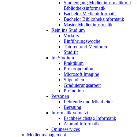
Studiengang Medieninformatik mit
Bibliotheksinformatik
Bachelor Medieninformatik
Bachelor Bibliotheksinformatik
Master Medieninformatik
Rein ins Studium
Vorkurs
Einführungswoche
Tutoren und Mentoren
Studifit
Im Studium
Praktikum
Prokooperation
Microsoft Imagine
Stipendien
Graduierungsarbeit
Promotion
Personen
Lehrende und Mitarbeiter
Beratung
Informatik vernetzt
Fachbereichstag Informatik
Alumni Informatik
Onlineservices
Medienmanagement