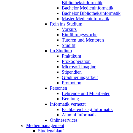
Bibliotheksinformatik
Bachelor Medieninformatik
Bachelor Bibliotheksinformatik
Master Medieninformatik
Rein ins Studium
Vorkurs
Einführungswoche
Tutoren und Mentoren
Studifit
Im Studium
Praktikum
Prokooperation
Microsoft Imagine
Stipendien
Graduierungsarbeit
Promotion
Personen
Lehrende und Mitarbeiter
Beratung
Informatik vernetzt
Fachbereichstag Informatik
Alumni Informatik
Onlineservices
Medienmanagement
Studienablauf