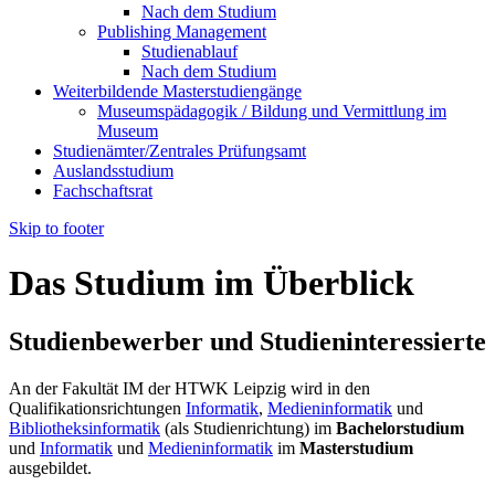
Nach dem Studium
Publishing Management
Studienablauf
Nach dem Studium
Weiterbildende Masterstudiengänge
Museumspädagogik / Bildung und Vermittlung im
Museum
Studienämter/Zentrales Prüfungsamt
Auslandsstudium
Fachschaftsrat
Skip to footer
Das Studium im Überblick
Studienbewerber und Studieninteressierte
An der Fakultät IM der HTWK Leipzig wird in den
Qualifikationsrichtungen
Informatik
,
Medieninformatik
und
Bibliotheksinformatik
(als Studienrichtung) im
Bachelorstudium
und
Informatik
und
Medieninformatik
im
Masterstudium
ausgebildet.