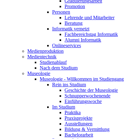
Graduierungsarbeit
Promotion
Personen
Lehrende und Mitarbeiter
Beratung
Informatik vernetzt
Fachbereichstag Informatik
Alumni Informatik
Onlineservices
Medienproduktion
Medientechnik
Studienablauf
Nach dem Studium
Museologie
Museologie - Willkommen im Studiengang
Rein ins Studium
Geschichte der Museologie
Schnupperwochenende
Einführungswoche
Im Studium
Praktika
Praxisprojekte
Ausstellungen
Bildung & Vermittlung
Bachelorarbeit