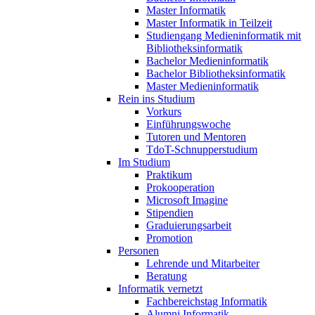
Master Informatik
Master Informatik in Teilzeit
Studiengang Medieninformatik mit
Bibliotheksinformatik
Bachelor Medieninformatik
Bachelor Bibliotheksinformatik
Master Medieninformatik
Rein ins Studium
Vorkurs
Einführungswoche
Tutoren und Mentoren
TdoT-Schnupperstudium
Im Studium
Praktikum
Prokooperation
Microsoft Imagine
Stipendien
Graduierungsarbeit
Promotion
Personen
Lehrende und Mitarbeiter
Beratung
Informatik vernetzt
Fachbereichstag Informatik
Alumni Informatik