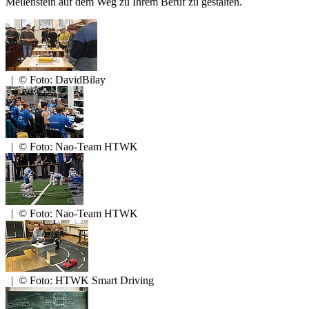
Meilenstein auf dem Weg zu Ihrem Beruf zu gestalten.
|
© Foto: DavidBilay
|
© Foto: Nao-Team HTWK
|
© Foto: Nao-Team HTWK
|
© Foto: HTWK Smart Driving