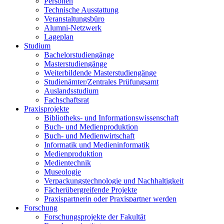
Personen
Technische Ausstattung
Veranstaltungsbüro
Alumni-Netzwerk
Lageplan
Studium
Bachelorstudiengänge
Masterstudiengänge
Weiterbildende Masterstudiengänge
Studienämter/Zentrales Prüfungsamt
Auslandsstudium
Fachschaftsrat
Praxisprojekte
Bibliotheks- und Informationswissenschaft
Buch- und Medienproduktion
Buch- und Medienwirtschaft
Informatik und Medieninformatik
Medienproduktion
Medientechnik
Museologie
Verpackungstechnologie und Nachhaltigkeit
Fächerübergreifende Projekte
Praxispartnerin oder Praxispartner werden
Forschung
Forschungsprojekte der Fakultät