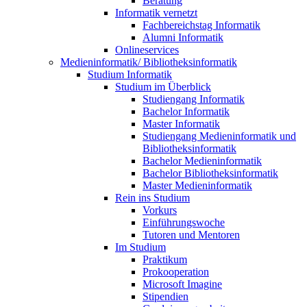
Beratung
Informatik vernetzt
Fachbereichstag Informatik
Alumni Informatik
Onlineservices
Medieninformatik/ Bibliotheksinformatik
Studium Informatik
Studium im Überblick
Studiengang Informatik
Bachelor Informatik
Master Informatik
Studiengang Medieninformatik und
Bibliotheksinformatik
Bachelor Medieninformatik
Bachelor Bibliotheksinformatik
Master Medieninformatik
Rein ins Studium
Vorkurs
Einführungswoche
Tutoren und Mentoren
Im Studium
Praktikum
Prokooperation
Microsoft Imagine
Stipendien