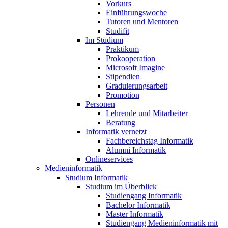
Vorkurs
Einführungswoche
Tutoren und Mentoren
Studifit
Im Studium
Praktikum
Prokooperation
Microsoft Imagine
Stipendien
Graduierungsarbeit
Promotion
Personen
Lehrende und Mitarbeiter
Beratung
Informatik vernetzt
Fachbereichstag Informatik
Alumni Informatik
Onlineservices
Medieninformatik
Studium Informatik
Studium im Überblick
Studiengang Informatik
Bachelor Informatik
Master Informatik
Studiengang Medieninformatik mit