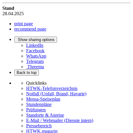
Stand
28.04.2025
print page
recommend page
Show sharing options
LinkedIn
Facebook
WhatsApp
Telegram
Threema
Back to top
Quicklinks
HTWK-Telefonverzeichnis
Notfall (Unfall, Brand, Havarie)
Mensa-Speiseplan
Stundenpläne
Prüfungen
Standorte & Anreise
E-Mail / Webmailer (Dienste intern)
Pressebereich
HTWK.magazin