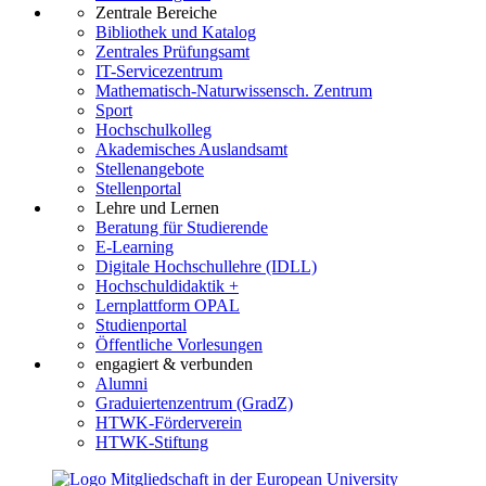
Zentrale Bereiche
Bibliothek und Katalog
Zentrales Prüfungsamt
IT-Servicezentrum
Mathematisch-Naturwissensch. Zentrum
Sport
Hochschulkolleg
Akademisches Auslandsamt
Stellenangebote
Stellenportal
Lehre und Lernen
Beratung für Studierende
E-Learning
Digitale Hochschullehre (IDLL)
Hochschuldidaktik +
Lernplattform OPAL
Studienportal
Öffentliche Vorlesungen
engagiert & verbunden
Alumni
Graduiertenzentrum (GradZ)
HTWK-Förderverein
HTWK-Stiftung