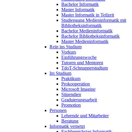
Bachelor Informatik
Master Informatik
Master Informatik in Teilzeit
Studiengang Medieninformatik mit
Bibliotheksinformatik
Bachelor Medieninformatik
Bachelor Bibliotheksinformatik
Master Medieninformatik
Rein ins Studium
Vorkurs
Einführungswoche
Tutoren und Mentoren
TdoT-Schnupperstudium
Im Studium
Praktikum
Prokooperation
Microsoft Imagine
Stipendien
Graduierungsarbeit
Promotion
Personen
Lehrende und Mitarbeiter
Beratung
Informatik vernetzt
Fachbereichstag Informatik