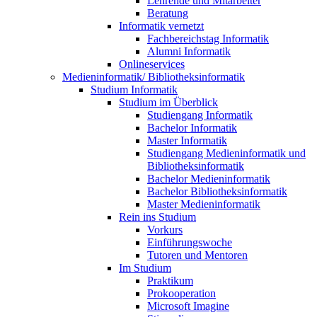
Lehrende und Mitarbeiter
Beratung
Informatik vernetzt
Fachbereichstag Informatik
Alumni Informatik
Onlineservices
Medieninformatik/ Bibliotheksinformatik
Studium Informatik
Studium im Überblick
Studiengang Informatik
Bachelor Informatik
Master Informatik
Studiengang Medieninformatik und
Bibliotheksinformatik
Bachelor Medieninformatik
Bachelor Bibliotheksinformatik
Master Medieninformatik
Rein ins Studium
Vorkurs
Einführungswoche
Tutoren und Mentoren
Im Studium
Praktikum
Prokooperation
Microsoft Imagine