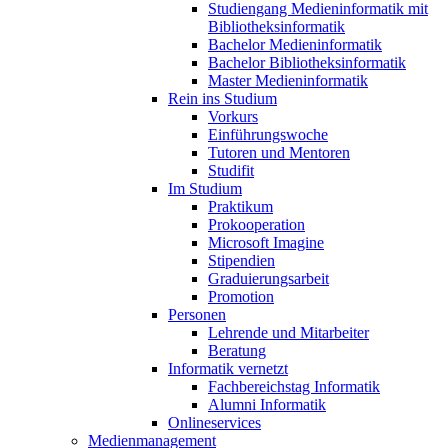
Studiengang Medieninformatik mit
Bibliotheksinformatik
Bachelor Medieninformatik
Bachelor Bibliotheksinformatik
Master Medieninformatik
Rein ins Studium
Vorkurs
Einführungswoche
Tutoren und Mentoren
Studifit
Im Studium
Praktikum
Prokooperation
Microsoft Imagine
Stipendien
Graduierungsarbeit
Promotion
Personen
Lehrende und Mitarbeiter
Beratung
Informatik vernetzt
Fachbereichstag Informatik
Alumni Informatik
Onlineservices
Medienmanagement