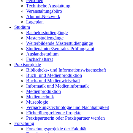
Personen
Technische Ausstattung
Veranstaltungsbüro
Alumni-Netzwerk
Lageplan
Studium
Bachelorstudiengänge
Masterstudiengänge
Weiterbildende Masterstudiengänge
Studienämter/Zentrales Prüfungsamt
Auslandsstudium
Fachschaftsrat
Praxisprojekte
Bibliotheks- und Informationswissenschaft
Buch- und Medienproduktion
Buch- und Medienwirtschaft
Informatik und Medieninformatik
Medienproduktion
Medientechnik
Museologie
Verpackungstechnologie und Nachhaltigkeit
Fächerübergreifende Projekte
Praxispartnerin oder Praxispartner werden
Forschung
Forschungsprojekte der Fakultät