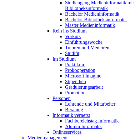
Studiengang Medieninformatik mit
Bibliotheksinformatik
Bachelor Medieninformatik
Bachelor Bibliotheksinformatik
Master Medieninformatik
Rein ins Studium
Vorkurs
Einführungswoche
Tutoren und Mentoren
Studifit
Im Studium
Praktikum
Prokooperation
Microsoft Imagine
Stipendien
Graduierungsarbeit
Promotion
Personen
Lehrende und Mitarbeiter
Beratung
Informatik vernetzt
Fachbereichstag Informatik
Alumni Informatik
Onlineservices
Medienmanagement