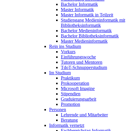
Bachelor Informatik
Master Informatik
Master Informatik in Teilzeit
Studiengang Medieninformatik mit
Bibliotheksinformatik
Bachelor Medieninformatik
Bachelor Bibliotheksinformatik
Master Medieninformatik
Rein ins Studium
Vorkurs
Einführungswoche
Tutoren und Mentoren
TdoT-Schnupperstudium
Im Studium
Praktikum
Prokooperation
Microsoft Imagine
Stipendien
Graduierungsarbeit
Promotion
Personen
Lehrende und Mitarbeiter
Beratung
Informatik vernetzt
Fachbereichstag Informatik