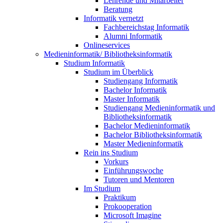
Lehrende und Mitarbeiter
Beratung
Informatik vernetzt
Fachbereichstag Informatik
Alumni Informatik
Onlineservices
Medieninformatik/ Bibliotheksinformatik
Studium Informatik
Studium im Überblick
Studiengang Informatik
Bachelor Informatik
Master Informatik
Studiengang Medieninformatik und
Bibliotheksinformatik
Bachelor Medieninformatik
Bachelor Bibliotheksinformatik
Master Medieninformatik
Rein ins Studium
Vorkurs
Einführungswoche
Tutoren und Mentoren
Im Studium
Praktikum
Prokooperation
Microsoft Imagine