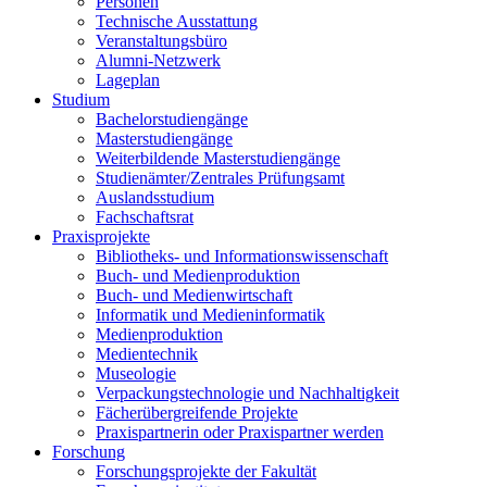
Personen
Technische Ausstattung
Veranstaltungsbüro
Alumni-Netzwerk
Lageplan
Studium
Bachelorstudiengänge
Masterstudiengänge
Weiterbildende Masterstudiengänge
Studienämter/Zentrales Prüfungsamt
Auslandsstudium
Fachschaftsrat
Praxisprojekte
Bibliotheks- und Informationswissenschaft
Buch- und Medienproduktion
Buch- und Medienwirtschaft
Informatik und Medieninformatik
Medienproduktion
Medientechnik
Museologie
Verpackungstechnologie und Nachhaltigkeit
Fächerübergreifende Projekte
Praxispartnerin oder Praxispartner werden
Forschung
Forschungsprojekte der Fakultät