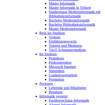
Master Informatik
Master Informatik in Teilzeit
Studiengang Medieninformatik mit
Bibliotheksinformatik
Bachelor Medieninformatik
Bachelor Bibliotheksinformatik
Master Medieninformatik
Rein ins Studium
Vorkurs
Einführungswoche
Tutoren und Mentoren
TdoT-Schnupperstudium
Im Studium
Praktikum
Prokooperation
Microsoft Imagine
Stipendien
Graduierungsarbeit
Promotion
Personen
Lehrende und Mitarbeiter
Beratung
Informatik vernetzt
Fachbereichstag Informatik
Alumni Informatik