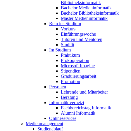
Bibliotheksinformatik
Bachelor Medieninformatik
Bachelor Bibliotheksinformatik
Master Medieninformatik
Rein ins Studium
Vorkurs
Einführungswoche
Tutoren und Mentoren
Studifit
Im Studium
Praktikum
Prokooperation
Microsoft Imagine
Stipendien
Graduierungsarbeit
Promotion
Personen
Lehrende und Mitarbeiter
Beratung
Informatik vernetzt
Fachbereichstag Informatik
Alumni Informatik
Onlineservices
Medienmanagement
Studienablauf