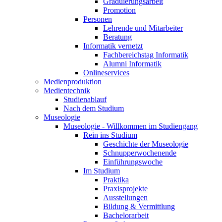
Graduierungsarbeit
Promotion
Personen
Lehrende und Mitarbeiter
Beratung
Informatik vernetzt
Fachbereichstag Informatik
Alumni Informatik
Onlineservices
Medienproduktion
Medientechnik
Studienablauf
Nach dem Studium
Museologie
Museologie - Willkommen im Studiengang
Rein ins Studium
Geschichte der Museologie
Schnupperwochenende
Einführungswoche
Im Studium
Praktika
Praxisprojekte
Ausstellungen
Bildung & Vermittlung
Bachelorarbeit