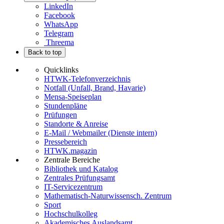
LinkedIn
Facebook
WhatsApp
Telegram
Threema
Back to top
Quicklinks
HTWK-Telefonverzeichnis
Notfall (Unfall, Brand, Havarie)
Mensa-Speiseplan
Stundenpläne
Prüfungen
Standorte & Anreise
E-Mail / Webmailer (Dienste intern)
Pressebereich
HTWK.magazin
Zentrale Bereiche
Bibliothek und Katalog
Zentrales Prüfungsamt
IT-Servicezentrum
Mathematisch-Naturwissensch. Zentrum
Sport
Hochschulkolleg
Akademisches Auslandsamt