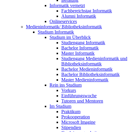
Beratung
Informatik vernetzt
Fachbereichstag Informatik
Alumni Informatik
Onlineservices
Medieninformatik/ Bibliotheksinformatik
Studium Informatik
Studium im Überblick
Studiengang Informatik
Bachelor Informatik
Master Informatik
Studiengang Medieninformatik und
Bibliotheksinformatik
Bachelor Medieninformatik
Bachelor Bibliotheksinformatik
Master Medieninformatik
Rein ins Studium
Vorkurs
Einführungswoche
Tutoren und Mentoren
Im Studium
Praktikum
Prokooperation
Microsoft Imagine
Stipendien