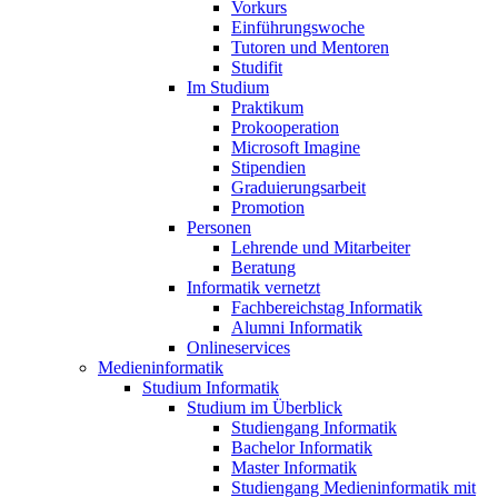
Vorkurs
Einführungswoche
Tutoren und Mentoren
Studifit
Im Studium
Praktikum
Prokooperation
Microsoft Imagine
Stipendien
Graduierungsarbeit
Promotion
Personen
Lehrende und Mitarbeiter
Beratung
Informatik vernetzt
Fachbereichstag Informatik
Alumni Informatik
Onlineservices
Medieninformatik
Studium Informatik
Studium im Überblick
Studiengang Informatik
Bachelor Informatik
Master Informatik
Studiengang Medieninformatik mit