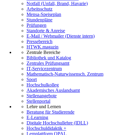
Notfall (Unfall, Brand, Havarie)
Arbeitsschutz
Mensa-Speiseplan
Stundenpläne
Prüfungen
Standorte & Anreise
E-Mail / Webmailer (Dienste intern)
Pressebereich
HTWK.magazin
Zentrale Bereiche
Bibliothek und Katalog
Zentrales Prüfungsamt
IT-Servicezentrum
Mathematisch-Naturwissensch. Zentrum
Sport
Hochschulkolleg
Akademisches Auslandsamt
Stellenangebote
Stellenportal
Lehre und Lernen
Beratung für Studierende
E-Learning
Digitale Hochschullehre (IDLL)
Hochschuldidaktik +
Lernplattform OPAL