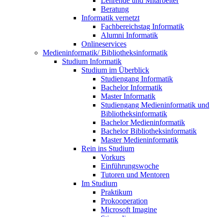
Lehrende und Mitarbeiter
Beratung
Informatik vernetzt
Fachbereichstag Informatik
Alumni Informatik
Onlineservices
Medieninformatik/ Bibliotheksinformatik
Studium Informatik
Studium im Überblick
Studiengang Informatik
Bachelor Informatik
Master Informatik
Studiengang Medieninformatik und
Bibliotheksinformatik
Bachelor Medieninformatik
Bachelor Bibliotheksinformatik
Master Medieninformatik
Rein ins Studium
Vorkurs
Einführungswoche
Tutoren und Mentoren
Im Studium
Praktikum
Prokooperation
Microsoft Imagine