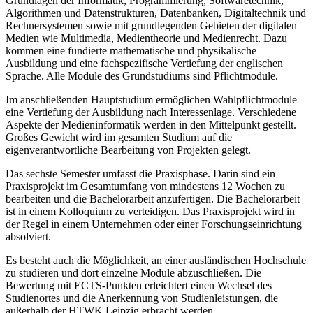
Grundlagen der Informatik, Programmierung, Softwaretechnik,
Algorithmen und Datenstrukturen, Datenbanken, Digitaltechnik und
Rechner­systemen sowie mit grundlegenden Gebieten der digitalen
Medien wie Multimedia, Medientheorie und Medienrecht. Dazu
kommen eine fundierte mathematische und physikalische
Ausbildung und eine fachspezifische Vertiefung der englischen
Sprache. Alle Module des Grundstudiums sind Pflichtmodule.
Im anschließenden Hauptstudium ermöglichen Wahlpflichtmodule
eine Vertiefung der Ausbildung nach Interessenlage. Verschiedene
Aspekte der Medieninformatik werden in den Mittelpunkt gestellt.
Großes Gewicht wird im gesamten Studium auf die
eigenverantwortliche Bearbeitung von Projekten gelegt.
Das sechste Semester umfasst die Praxisphase. Darin sind ein
Praxisprojekt im Gesamtumfang von mindestens 12 Wochen zu
bearbeiten und die Bachelorarbeit anzufertigen. Die Bachelorarbeit
ist in einem Kolloquium zu verteidigen. Das Praxisprojekt wird in
der Regel in einem Unternehmen oder einer Forschungseinrichtung
absolviert.
Es besteht auch die Möglichkeit, an einer ausländischen Hochschule
zu studieren und dort einzelne Module abzuschließen. Die
Bewertung mit ECTS-Punkten erleichtert einen Wechsel des
Studienortes und die Anerkennung von Studienleistungen, die
außerhalb der HTWK Leipzig erbracht werden.