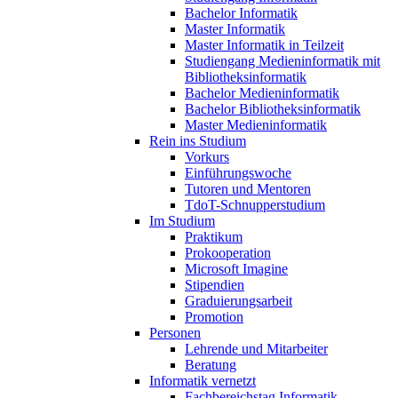
Bachelor Informatik
Master Informatik
Master Informatik in Teilzeit
Studiengang Medieninformatik mit
Bibliotheksinformatik
Bachelor Medieninformatik
Bachelor Bibliotheksinformatik
Master Medieninformatik
Rein ins Studium
Vorkurs
Einführungswoche
Tutoren und Mentoren
TdoT-Schnupperstudium
Im Studium
Praktikum
Prokooperation
Microsoft Imagine
Stipendien
Graduierungsarbeit
Promotion
Personen
Lehrende und Mitarbeiter
Beratung
Informatik vernetzt
Fachbereichstag Informatik