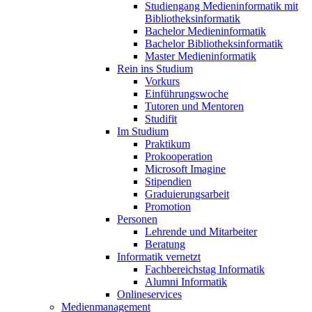
Studiengang Medieninformatik mit
Bibliotheksinformatik
Bachelor Medieninformatik
Bachelor Bibliotheksinformatik
Master Medieninformatik
Rein ins Studium
Vorkurs
Einführungswoche
Tutoren und Mentoren
Studifit
Im Studium
Praktikum
Prokooperation
Microsoft Imagine
Stipendien
Graduierungsarbeit
Promotion
Personen
Lehrende und Mitarbeiter
Beratung
Informatik vernetzt
Fachbereichstag Informatik
Alumni Informatik
Onlineservices
Medienmanagement