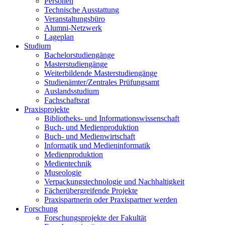
Personen
Technische Ausstattung
Veranstaltungsbüro
Alumni-Netzwerk
Lageplan
Studium
Bachelorstudiengänge
Masterstudiengänge
Weiterbildende Masterstudiengänge
Studienämter/Zentrales Prüfungsamt
Auslandsstudium
Fachschaftsrat
Praxisprojekte
Bibliotheks- und Informationswissenschaft
Buch- und Medienproduktion
Buch- und Medienwirtschaft
Informatik und Medieninformatik
Medienproduktion
Medientechnik
Museologie
Verpackungstechnologie und Nachhaltigkeit
Fächerübergreifende Projekte
Praxispartnerin oder Praxispartner werden
Forschung
Forschungsprojekte der Fakultät