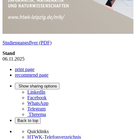
Studiengangsflyer (PDF)
Stand
06.11.2025
print page
recommend page
Show sharing options
LinkedIn
Facebook
WhatsApp
Telegram
Threema
Back to top
Quicklinks
HTWK-Telefonverzeichnis